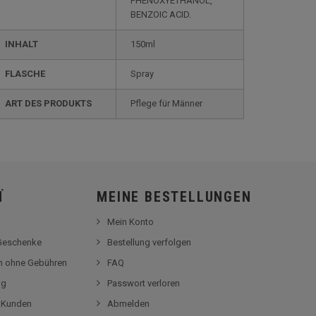
PHENOXYETHANOL,
BENZOIC ACID.
INHALT
150ml
FLASCHE
Spray
ART DES PRODUKTS
Pflege für Männer
Ï
MEINE BESTELLUNGEN
Mein Konto
-Geschenke
Bestellung verfolgen
en ohne Gebühren
FAQ
og
Passwort verloren
r Kunden
Abmelden