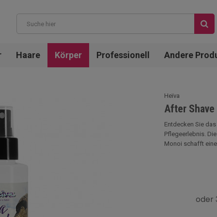
r
Haare
Körper
Professionell
Andere Prod
Heïva
After Shave
Entdecken Sie das 
Pflegeerlebnis. Di
Monoi schafft einen