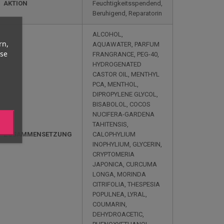
AKTION
Feuchtigkeitsspendend,
Beruhigend, Reparatorin
ALCOHOL,
rn,
AQUAWATER, PARFUM
yse
FRANGRANCE, PEG-40,
HYDROGENATED
CASTOR OIL, MENTHYL
PCA, MENTHOL,
DIPROPYLENE GLYCOL,
BISABOLOL, COCOS
NUCIFERA-GARDENA
TAHITENSIS,
ZUSAMMENSETZUNG
CALOPHYLIUM
INOPHYLIUM, GLYCERIN,
CRYPTOMERIA
JAPONICA, CURCUMA
LONGA, MORINDA
CITRIFOLIA, THESPESIA
POPULNEA, LYRAL,
COUMARIN,
DEHYDROACETIC,