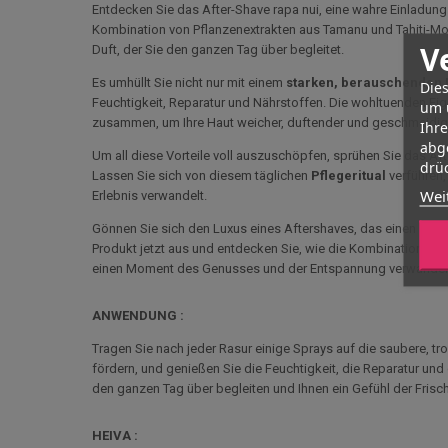
Entdecken Sie das After-Shave rapa nui, eine wahre Einladung
Kombination von Pflanzenextrakten aus Tamanu und Tahiti-Mon
V
Duft, der Sie den ganzen Tag über begleitet.
Es umhüllt Sie nicht nur mit einem
starken, berauschenden 
Dies
Feuchtigkeit, Reparatur und Nährstoffen. Die wohltuenden Ei
um 
zusammen, um Ihre Haut weicher, duftender und geschmeidig
Ihr
abg
Um all diese Vorteile voll auszuschöpfen, sprühen Sie das Af
drüc
Lassen Sie sich von diesem täglichen
Pflegeritual
verführen,
Wei
Erlebnis verwandelt.
Gönnen Sie sich den Luxus eines Aftershaves, das einen betöre
Produkt jetzt aus und entdecken Sie, wie die Kombination von 
einen Moment des Genusses und der Entspannung verwandel
ANWENDUNG :
Tragen Sie nach jeder Rasur einige Sprays auf die saubere, tr
fördern, und genießen Sie die Feuchtigkeit, die Reparatur und d
den ganzen Tag über begleiten und Ihnen ein Gefühl der Frisch
HEIVA :