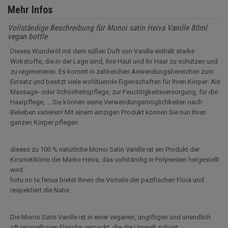
Mehr Infos
Vollständige Beschreibung für Monoi satin Heiva Vanille 80ml
vegan bottle
Dieses Wunderöl mit dem süßen Duft von Vanille enthält starke
Wirkstoffe, die in der Lage sind, Ihre Haut und Ihr Haar zu schützen und
zu regenerieren. Es kommt in zahlreichen Anwendungsbereichen zum
Einsatz und besitzt viele wohltuende Eigenschaften für Ihren Körper: Als
Massage- oder Schönheitspflege, zur Feuchtigkeitsversorgung, für die
Haarpflege, ... Sie können seine Verwendungsmöglichkeiten nach
Belieben variieren! Mit einem einzigen Produkt können Sie nun Ihren
ganzen Körper pflegen.
dieses zu 100 % natürliche Monoi Satin Vanille ist ein Produkt der
Kosmetiklinie der Marke Heïva, das vollständig in Polynesien hergestellt
wird.
hotu no te fenua bietet Ihnen die Vorteile der pazifischen Flora und
respektiert die Natur.
Die Monoi Satin Vanille ist in einer veganen, ungiftigen und unendlich
oft recycelbaren Flasche verpackt, die die Umwelt schont.