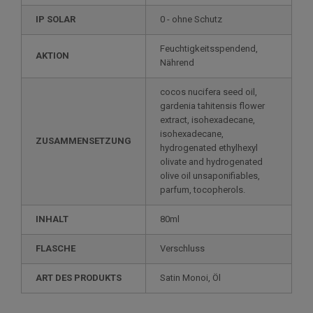
IP SOLAR
0 - ohne Schutz
Feuchtigkeitsspendend,
AKTION
Nährend
cocos nucifera seed oil,
gardenia tahitensis flower
extract, isohexadecane,
isohexadecane,
ZUSAMMENSETZUNG
hydrogenated ethylhexyl
olivate and hydrogenated
olive oil unsaponifiables,
parfum, tocopherols.
INHALT
80ml
FLASCHE
Verschluss
ART DES PRODUKTS
Satin Monoi, Öl