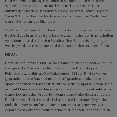
Haar wird wieder kräftiger. Wir empfehlen, das Produkt einmal pro
Woche als Pre-Shampoo auf trockenes und strapaziertes Haar
aufzutragen und dabei besonders auf die Spitzen zu achten. Lassen
Sie es 3 Stunden bis über Nacht einwirken und waschen Sie Ihr Haar
dann mit einem milden Shampoo.
Als After-Sun-Pflege: Monoi beruhigt die durch Sonnenbrand gerötete
Haut und das brennende Gefühl. Seine weichmachenden Eigenschaften
verhindern, dass die obersten Schichten Ihrer Epidermis abgetragen
werden, wodurch Ihre Bräune erhalten bleibt und Ihre Haut nicht "schält".
HEIVA :
Heïva ist eine Familien- und Handwerksmarke, die gegründet wurde, um
das gesamte Potenzial des Reichtums und der Pharmakopöe
Polynesiens zu enthüllen. Die Marke wurde 1981 von Phillipe Monier
gegründet, der die "Savonnerie de Tahiti" gründete. Sechzehn Jahre
später beschlossen Nirvana und Philippe Maunier, Apotheker von Beruf,
sich auf Monoi zu konzentrieren und stürzten sich in das Abenteuer der
dermo-kosmetischen Produkte, indem sie die Marke Heïva gründeten.
Die Marke verpflichtet sich, die Kultur und die Traditionen Polynesiens
und Tahitis sowohl im französischen Mutterland als auch weltweit
durch die entwickelten Produkte bekannt zu machen und fortzuführen.