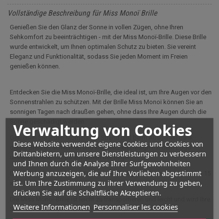
Vollständige Beschreibung für Miss Monoï Brille
Genießen Sie den Glanz der Sonne in vollen Zügen, ohne Ihren
Sehkomfort zu beeinträchtigen - mit der Miss Monoï-Brille. Diese Brille
wurde entwickelt, um Ihnen optimalen Schutz zu bieten. Sie vereint
Eleganz und Funktionalität, sodass Sie jeden Moment im Freien
genießen können.
Entdecken Sie die Miss Monoï-Brille, die ideal ist, um Ihre Augen vor den
Sonnenstrahlen zu schützen. Mit der Brille Miss Monoï können Sie an
sonnigen Tagen nach draußen gehen, ohne dass Ihre Augen durch die
Sonne geschädigt werden.
Verwaltung von Cookies
Genießen Sie jeden Moment am Strand und beim Ausgehen dank
Diese Website verwendet eigene Cookies und Cookies von
dieser Brille im schlichten und klassischen Design mit dem Logo
Drittanbietern, um unsere Dienstleistungen zu verbessern
unseres Online-Shops auf einem der Bügel.
und Ihnen durch die Analyse Ihrer Surfgewohnheiten
Werbung anzuzeigen, die auf Ihre Vorlieben abgestimmt
Diese Brille hat ein Gewicht von nur: 0,030 kg und Abmessungen wie: 15
ist. Um Ihre Zustimmung zu ihrer Verwendung zu geben,
x 3,2 x 4,5
drücken Sie auf die Schaltfläche Akzeptieren.
Die Miss Monoï-Brille ist leicht zu transportieren und leicht und wird Ihre
Weitere Informationen
Personnaliser les cookies
Sicht auf die Dinge verändern!