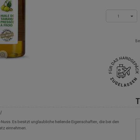
1
Be
T
l
uss. Es besitzt unglaubliche heilende Eigenschaften, die bei den
atz einnehmen.