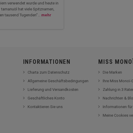
esiern verwendet wurde und heute in
? tamanuöl hat viele Spitznamen,
 den tausend Tugenden"...
mehr
INFORMATIONEN
MISS MONO
Charta zum Datenschutz
Die Marken
Allgemeine Geschäftsbedingungen
Ihre Miss Monoï
Lieferung und Versandkosten
Zahlung in 3 Rat
Geschäftliches Konto
Nachrichten & Bl
Kontaktieren Sie uns
Informationen fü
Meine Cookies ve