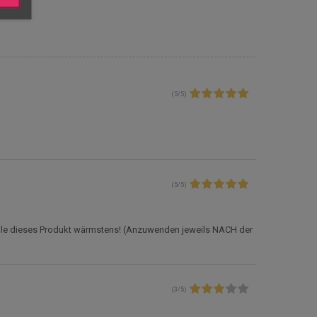
(
5
/
5
)
(
5
/
5
)
fehle dieses Produkt wärmstens! (Anzuwenden jeweils NACH der
(
3
/
5
)