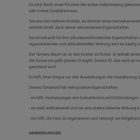
Es wird durch einen Prozess der ersten Kaltpressung gewonnen,
sehr hohes Qualitätsniveau.
Tamanu hat mehrere Vorteile, es aktiviert einen bemerkens
antimikrobiell, dank seiner antioxidativen Eigenschaften.
Sie ist bekannt für ihre zirkulationsfördernden Eigenschaften
regenerierenden und antibakteriellen Wirkung wird es häufig
Der Tamanu-Baum ist an den Küsten zu finden. Er enthält eine
der Sonne ein gelb-grünes Öl ergibt. Dieses Öl, das reich an na
geschützt wird.
Es hilft, Ihren Körper vor den Auswirkungen der Hautalterung 
Dieses Tamanuöl hat viele positive Eigenschaften:
- es hilft, Hautreizungen wie Sonnenbrand und Entzündungen 
- es wirkt antibakteriell und hat eine starke heilende Wirkung 
- Sie hilft, die Haut zu regenerieren und versorgt sie tiefgehen
ANWENDUNGEN: