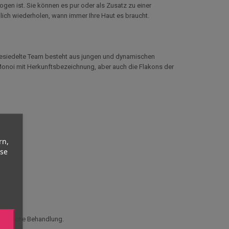
ogen ist. Sie können es pur oder als Zusatz zu einer
ich wiederholen, wann immer Ihre Haut es braucht.
ngesiedelte Team besteht aus jungen und dynamischen
Monoi mit Herkunftsbezeichnung, aber auch die Flakons der
rn,
yse
dizinische Behandlung.