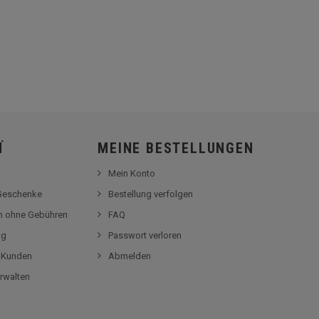
Ï
MEINE BESTELLUNGEN
Mein Konto
-Geschenke
Bestellung verfolgen
en ohne Gebühren
FAQ
og
Passwort verloren
r Kunden
Abmelden
rwalten