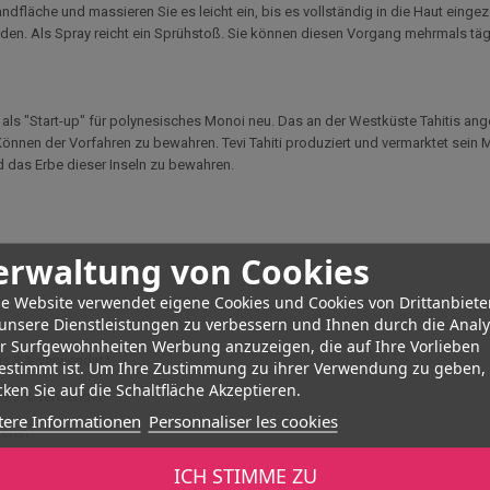
fläche und massieren Sie es leicht ein, bis es vollständig in die Haut eingez
n. Als Spray reicht ein Sprühstoß. Sie können diesen Vorgang mehrmals tägl
 als "Start-up" für polynesisches Monoi neu. Das an der Westküste Tahitis a
nen der Vorfahren zu bewahren. Tevi Tahiti produziert und vermarktet sein 
d das Erbe dieser Inseln zu bewahren.
erwaltung von Cookies
e Website verwendet eigene Cookies und Cookies von Drittanbiete
unsere Dienstleistungen zu verbessern und Ihnen durch die Anal
er Surfgewohnheiten Werbung anzuzeigen, die auf Ihre Vorlieben
bis 3 % verwendet*
estimmt ist. Um Ihre Zustimmung zu ihrer Verwendung zu geben,
ken Sie auf die Schaltfläche Akzeptieren.
 99,9 % verwendet*
tere Informationen
Personnaliser les cookies
ieren
on der Beratung durch Ihren Arzt. Es ist kein Medikament und ersetzt keine me
ICH STIMME ZU