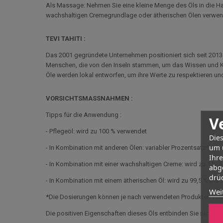
Als Massage: Nehmen Sie eine kleine Menge des Öls in die Hand
wachshaltigen Cremegrundlage oder ätherischen Ölen verwende
TEVI TAHITI :
Das 2001 gegründete Unternehmen positioniert sich seit 2013
Menschen, die von den Inseln stammen, um das Wissen und Kön
Öle werden lokal entworfen, um ihre Werte zu respektieren un
VORSICHTSMASSNAHMEN :
Tipps für die Anwendung :
V
- Pflegeöl: wird zu 100 % verwendet
Dies
um 
- In Kombination mit anderen Ölen: variabler Prozentsatz*
Ihr
- In Kombination mit einer wachshaltigen Creme: wird zu 1 % 
abg
drüc
- In Kombination mit einem ätherischen Öl: wird zu 99,5 % bis
Wei
*Die Dosierungen können je nach verwendeten Produkten vari
Die positiven Eigenschaften dieses Öls entbinden Sie nicht v