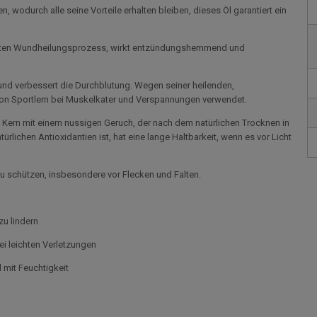
 wodurch alle seine Vorteile erhalten bleiben, dieses Öl garantiert ein
werten Wundheilungsprozess, wirkt entzündungshemmend und
 und verbessert die Durchblutung. Wegen seiner heilenden,
 von Sportlern bei Muskelkater und Verspannungen verwendet.
n Kern mit einem nussigen Geruch, der nach dem natürlichen Trocknen in
türlichen Antioxidantien ist, hat eine lange Haltbarkeit, wenn es vor Licht
zu schützen, insbesondere vor Flecken und Falten.
zu lindern
bei leichten Verletzungen
d mit Feuchtigkeit