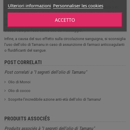
Ulteriori informazioni
Personnaliser les cookies
L'olio di tamanu può essere utilizzato dalle donne in gravidanza o in
fase di allattamento e dai bambini di età inferiore ai tre anni solo se
diluito. A tal fine, mescolare tra il 10% e il 20% di olio puro con un olio
ACCETTO
vegetale a scelta (oliva, jojoba, mandorle dolci, burro di karité, ecc.). Lo
stesso vale per l'uso come olio da massaggio.
Infine, a causa del suo effetto sulla circolazione sanguigna, si sconsiglia
l'uso dell'olio di Tamanu in caso di assunzione di farmaci anticoagulanti
o fluidificanti del sangue.
POST CORRELATI
Post correlati a "I segreti dell'olio di Tamanu"
Olio di Monoi
Olio di cocco
Scoprite l'incredibile azione anti-età dell'olio di Tamanu!
PRODUITS ASSOCIÉS
Produits associés à "I segreti dell'olio di Tamanu"