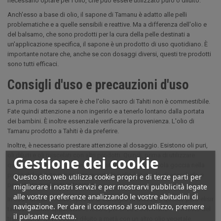
necessario optare per l'olio, che può essere utilizzato puro o diluito.
Anch'esso a base di olio, il sapone di Tamanu è adatto alle pelli
problematiche e a quelle sensibili e reattive. Ma a differenza dell'olio e
del balsamo, che sono prodotti per la cura della pelle destinati a
un'applicazione specifica, il sapone è un prodotto di uso quotidiano. È
importante notare che, anche se con dosaggi diversi, questi tre prodotti
sono tutti efficaci.
Consigli d'uso e precauzioni d'uso
La prima cosa da sapere è che l'olio sacro di Tahiti non è commestibile.
Fate quindi attenzione a non ingerirlo e a tenerlo lontano dalla portata
dei bambini. È inoltre essenziale verificare la provenienza. L'olio di
Tamanu prodotto a Tahiti è da preferire.
Inoltre, è necessario prestare attenzione al dosaggio. Esistono oli puri,
oli diluiti e oli miscelati con altri prodotti. Quindi, prima di utilizzare
Gestione dei cookie
qualsiasi prodotto, è essenziale testarlo con una piccola goccia nella
piega del gomito per vedere quanto la pelle è in grado di assorbirlo e
Questo sito web utilizza cookie propri e di terze parti per
per evitare qualsiasi irritazione.
migliorare i nostri servizi e per mostrarvi pubblicità legate
alle vostre preferenze analizzando le vostre abitudini di
In caso di trattamento, spesso si consiglia di utilizzare questo puro elisir
navigazione. Per dare il consenso al suo utilizzo, premere
tahitiano come applicazione locale per circa 2 settimane. Per il resto del
il pulsante Accetta.
trattamento, deve essere diluito a metà con un altro olio vegetale.