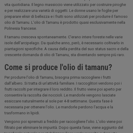
vita quotidiana. Il legno massiccio viene utilizzato per costruire piroghe
e per realizzare una varietà di oggetti. Le donne usano le foglie per
preparare elisir di bellezza e i frutti sono utilizzati per produrre il famoso
olio di Tamanu. L'olio di Tamanu è prodotto quasi esclusivamente nella
Polinesia francese.
Il tamanu cresceva spontaneamente. C'erano intere foreste nelle varie
isole dell'arcipelago. Da qualche anno, però, è necessario coltivarlo in
piantagioni specifiche. A causa della perdita del suo status sacro e della
crescente domanda di olio di Tamanu, sta diventando sempre più raro.
Come si produce l'olio di tamanu?
Per produrre l'olio di Tamanu, bisogna prima raccogliere i frutti
dall'albero. Si tratta di un'attività familiare. I raccoglitori vendono poi i
frutti raccolti per integrare il loro reddito. Il frutto viene poi aperto per
consentire la raccolta dei noccioli. Le mandorle vengono lasciate
essiccare naturalmente al sole per 4-8 settimane. Questa fase è
necessaria per ottenere l'olio. Le mandorle perdono l'acqua e la
trasformano in lipidi.
Vengono poi spremuti a freddo per raccogliere l'olio. L'olio viene poi
filtrato per eliminare le impurità. Dopo questa fase, viene aggiunto del