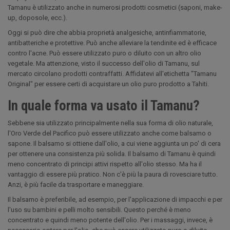
Tamanu è utilizzato anche in numerosi prodotti cosmetici (saponi, make-
up, doposole, ecc.).
Oggi si può dire che abbia proprietà analgesiche, antinfiammatorie,
antibatteriche e protettive. Può anche alleviare la tendinite ed è efficace
contro l'acne. Può essere utilizzato puro o diluito con un altro olio
vegetale. Ma attenzione, visto il successo dell'olio di Tamanu, sul
mercato circolano prodotti contraffatti. Affidatevi all'etichetta "Tamanu
Original" per essere certi di acquistare un olio puro prodotto a Tahiti.
In quale forma va usato il Tamanu?
Sebbene sia utilizzato principalmente nella sua forma di olio naturale,
l'Oro Verde del Pacifico può essere utilizzato anche come balsamo o
sapone. Il balsamo si ottiene dall'olio, a cui viene aggiunta un po' di cera
per ottenere una consistenza più solida. Il balsamo di Tamanu è quindi
meno concentrato di principi attivi rispetto all'olio stesso. Ma ha il
vantaggio di essere più pratico. Non c'è più la paura di rovesciare tutto.
Anzi, è più facile da trasportare e maneggiare.
Il balsamo è preferibile, ad esempio, per l'applicazione di impacchi e per
l'uso su bambini e pelli molto sensibili. Questo perché è meno
concentrato e quindi meno potente dell'olio. Per i massaggi, invece, è