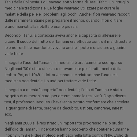
Tahu della Polinesia. Lo usavano sotto forma di Raau Tahiti, un intruglio
medicinale tradizionale. Le foglie venivano utilizzate per curare le
malattie della pelle e i problemi agli occhi. Anche i fiori venivano raccolti
dalle mamme tahitiane per preparare il monoi, quando i fiori di tiaré
erano riservati alla nobiltà o erano più rari.
Secondo i Tahu, la corteccia aveva anche la capacità di alleviare le
ulcere. Il succo del frutto del Tamanu era efficace contro il mal di testa e
le emorroidi. Le mandorle avevano anche il potere di aiutare a guarire
varie ferite.
In seguito l'uso del Tamanu in medicina è praticamente scomparso.
Negli anni '30 è stato utilizzato nuovamente per il trattamento della
lebbra. Poi, nel 1948, il dottor Jeanson ne reintrodusse l'uso nella
medicina occidentale. Lo usò per trattare varie ferite.
In seguito a questa "scoperta" occidentale, l'olio di Tamanu è stato
oggetto di numerosi studi per determinarne le reali virtù. Dopo diversi
test, il professor Jacques Chevalier ha potuto confermare che accelera
la guarigione di ferite, piaghe da decubito, ustioni, cancrene, innesti,
ecc.
Negli anni 2000 si è registrato un importante progresso nello studio
dell'olio di Tamanu: i ricercatori hanno scoperto che contiene cumarine
inophyllum B e P, due molecole efficaci nella lotta contro l'HIV. L'olio di