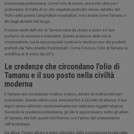
tradizionale polinesiana. Come l'olio di monoi, era molto utile per i
polinesiani. Si tratta di un olio vegetale piuttosto denso estratto dal
frutto della pianta Calophyllum Inophyllum, nota anche come Tamanu o
Ati dagli abitanti del luogo.
Il colore verde dell'olio di Tamanu varia da chiaro a scuro e il suo
profumo di nocciola è inebriante. Questo prezioso elisir non è
commestibile, ma le sue proprietà curative lo rendono uno dei prodotti
preferiti dai Tahu (medici tradizionali). Come il monoi, l'olio di Tamanu si
solidifica al di sotto dei 25°C.
Le credenze che circondano l'olio di
Tamanu e il suo posto nella civiltà
moderna
Il Tamanu era considerato mistico e sacro, dotato di molti poteri per i
polinesiani. Questo albero può crescere fino a 20 metri di altezza. Il suo
legno veniva utilizzato esclusivamente per realizzare oggetti religiosi.
Secondo le credenze polinesiane, gli dei si appisolavano sotto gli alberi
di Tamanu. Ma tutti questi miti finirono con l'arrivo del cristianesimo
nell'arcipelago.
Da allora, l'intero albero è stato utilizzato dalla popolazione locale nella