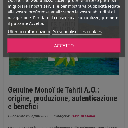
Questo sito web utilizza cookie propri e di terze parti per
migliorare i nostri servizi e per mostrarvi pubblicità legate
alle vostre preferenze analizzando le vostre abitudini di
navigazione. Per dare il consenso al suo utilizzo, premere
il pulsante Accetta.
Ulteriori informazioni
Personnaliser les cookies
ACCETTO
Genuine Monoï de Tahiti A.O.:
origine, produzione, autenticazione
e benefici
Pubblicato il:
04/09/2025
|
Categorie:
Tutto su Monoï
Le Tahiti Monoi è un olio emblematico della Polinesia. Dietro la sua