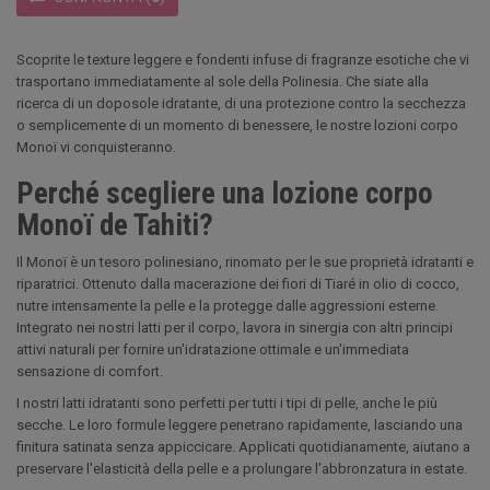
Scoprite le texture leggere e fondenti infuse di fragranze esotiche che vi
trasportano immediatamente al sole della Polinesia. Che siate alla
ricerca di un doposole idratante, di una protezione contro la secchezza
o semplicemente di un momento di benessere, le nostre lozioni corpo
Monoï vi conquisteranno.
Perché scegliere una lozione corpo
Monoï de Tahiti?
Il Monoï è un tesoro polinesiano, rinomato per le sue proprietà idratanti e
riparatrici. Ottenuto dalla macerazione dei fiori di Tiaré in olio di cocco,
nutre intensamente la pelle e la protegge dalle aggressioni esterne.
Integrato nei nostri latti per il corpo, lavora in sinergia con altri principi
attivi naturali per fornire un'idratazione ottimale e un'immediata
sensazione di comfort.
I nostri latti idratanti sono perfetti per tutti i tipi di pelle, anche le più
secche. Le loro formule leggere penetrano rapidamente, lasciando una
finitura satinata senza appiccicare. Applicati quotidianamente, aiutano a
preservare l'elasticità della pelle e a prolungare l'abbronzatura in estate.