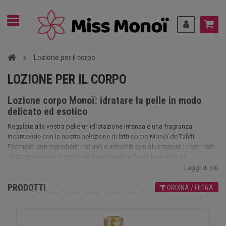
Lozione per il corpo
LOZIONE PER IL CORPO
Lozione corpo Monoï: idratare la pelle in modo
delicato ed esotico
Regalate alla vostra pelle un'idratazione intensa e una fragranza
incantevole con la nostra selezione di latti corpo Monoï de Tahiti.
Formulati con ingredienti naturali e arricchiti con oli preziosi, i nostri latti
idratanti nutrono in profondità lasciando sulla pelle un velo di
morbidezza e sensualità. Ideali per l'uso quotidiano, penetrano
Leggi di più
rapidamente senza lasciare residui grassi, donando alla pelle una
PRODOTTI
luminosità naturale.
ORDINA / FILTRA