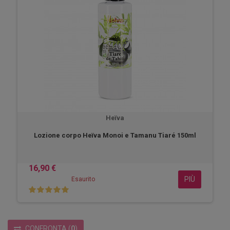
Heïva
Lozione corpo Heïva Monoi e Tamanu Tiaré 150ml
16,90 €
PIÙ
Esaurito
CONFRONTA
(
0
)