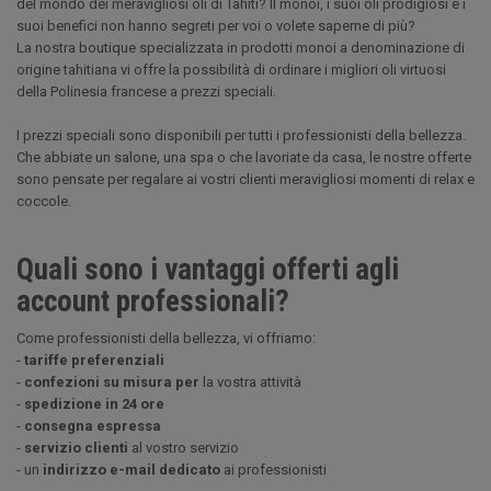
del mondo dei meravigliosi oli di Tahiti? Il monoi, i suoi oli prodigiosi e i
suoi benefici non hanno segreti per voi o volete saperne di più?
La nostra boutique specializzata in prodotti monoi a denominazione di
origine tahitiana vi offre la possibilità di ordinare i migliori oli virtuosi
della Polinesia francese a prezzi speciali.
I prezzi speciali sono disponibili per tutti i professionisti della bellezza.
Che abbiate un salone, una spa o che lavoriate da casa, le nostre offerte
sono pensate per regalare ai vostri clienti meravigliosi momenti di relax e
coccole.
Quali sono i vantaggi offerti agli
account professionali?
Come professionisti della bellezza, vi offriamo:
-
tariffe preferenziali
-
confezioni su misura per
la vostra attività
-
spedizione in 24 ore
-
consegna espressa
-
servizio clienti
al vostro servizio
- un
indirizzo e-mail dedicato
ai professionisti