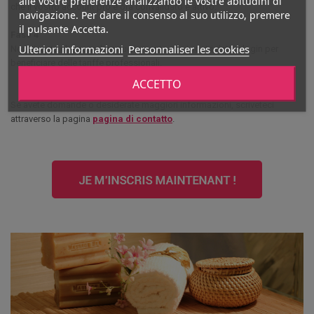
alle vostre preferenze analizzando le vostre abitudini di
che il vostro account pro è ora convalidato e attivo.
navigazione. Per dare il consenso al suo utilizzo, premere
il pulsante Accetta.
Fase 4
Ulteriori informazioni
Personnaliser les cookies
Non vi resta che accedere nuovamente con i vostri dati di login per
beneficiare delle tariffe professionali.
ACCETTO
Se avete domande o desiderate maggiori informazioni, scriveteci
attraverso la pagina
pagina di contatto
.