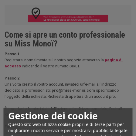
Come si apre un conto professionale
su Miss Monoï?
Passo 1
Registrarsi normalmente sul nostro negozio attraverso la
pagina di
accesso
indicando il vostro numero SIRET.
Passo 2
Una volta creato il vostro account, inviateci un'e-mail all'indirizzo
dedicato ai professionisti:
pro@miss-monoi.com
specificando
l'oggetto della richiesta: Richiesta di apertura di un account pro.
È importante fornire i dati dell'azienda, l'indirizzo completo, l'estratto
Gestione dei cookie
Kbis con il numero SIRET, il cognome e il nome.
Questo sito web utilizza cookie propri e di terze parti per
Fase 3
migliorare i nostri servizi e per mostrarvi pubblicità legate
Un membro del team pro di Miss-Monoï vi contatterà per confermare