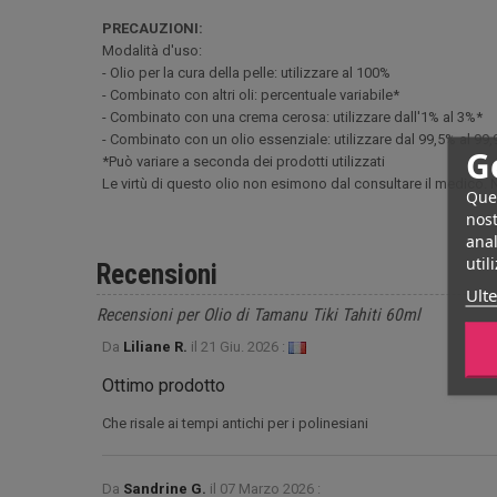
PRECAUZIONI:
Modalità d'uso:
- Olio per la cura della pelle: utilizzare al 100%
- Combinato con altri oli: percentuale variabile*
- Combinato con una crema cerosa: utilizzare dall'1% al 3%*
- Combinato con un olio essenziale: utilizzare dal 99,5% al 99
G
*Può variare a seconda dei prodotti utilizzati
Le virtù di questo olio non esimono dal consultare il medico.
Ques
nost
anal
util
Recensioni
Ulte
Recensioni per Olio di Tamanu Tiki Tahiti 60ml
Da
Liliane R.
il
21 Giu. 2026 :
Ottimo prodotto
Che risale ai tempi antichi per i polinesiani
Da
Sandrine G.
il
07 Marzo 2026 :