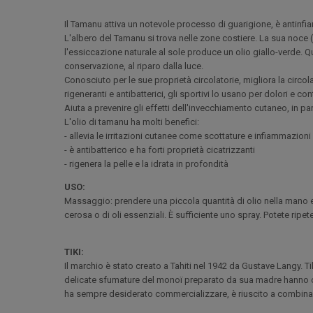
Il Tamanu attiva un notevole processo di guarigione, è antinfi
L'albero del Tamanu si trova nelle zone costiere. La sua noce 
l'essiccazione naturale al sole produce un olio giallo-verde. Qu
conservazione, al riparo dalla luce.
Conosciuto per le sue proprietà circolatorie, migliora la circol
rigeneranti e antibatterici, gli sportivi lo usano per dolori e con
Aiuta a prevenire gli effetti dell'invecchiamento cutaneo, in p
L'olio di tamanu ha molti benefici:
- allevia le irritazioni cutanee come scottature e infiammazioni
- è antibatterico e ha forti proprietà cicatrizzanti
- rigenera la pelle e la idrata in profondità
USO:
Massaggio: prendere una piccola quantità di olio nella mano
cerosa o di oli essenziali. È sufficiente uno spray. Potete ripe
TIKI:
Il marchio è stato creato a Tahiti nel 1942 da Gustave Langy. Ti
delicate sfumature del monoï preparato da sua madre hanno cul
ha sempre desiderato commercializzare, è riuscito a combina