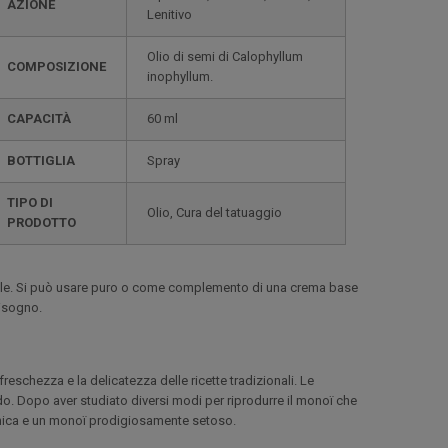
AZIONE
Lenitivo
Olio di semi di Calophyllum
COMPOSIZIONE
inophyllum.
CAPACITÀ
60 ml
BOTTIGLIA
Spray
TIPO DI
Olio, Cura del tatuaggio
PRODOTTO
pelle. Si può usare puro o come complemento di una crema base
bisogno.
freschezza e la delicatezza delle ricette tradizionali. Le
o. Dopo aver studiato diversi modi per riprodurre il monoï che
unica e un monoï prodigiosamente setoso.