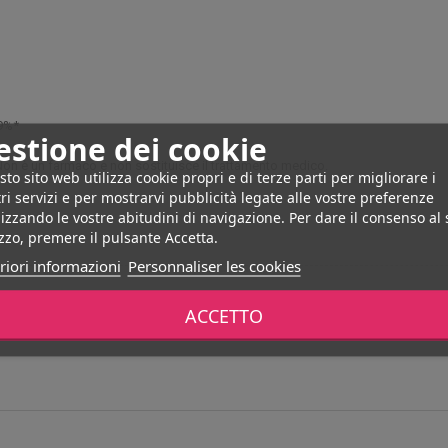
,9%*
estione dei cookie
 Non è un farmaco e non sostituisce il trattamento medico.
to sito web utilizza cookie propri e di terze parti per migliorare i
ri servizi e per mostrarvi pubblicità legate alle vostre preferenze
izzando le vostre abitudini di navigazione. Per dare il consenso al
izzo, premere il pulsante Accetta.
riori informazioni
Personnaliser les cookies
ACCETTO