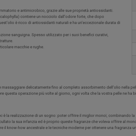
ammatorio e antimicrobico, grazie alle sue proprietà antiossidanti.
(calophylla) contiene un nocciolo dall'odore forte, che dopo
est'olio è ricco di antiossidanti naturali e ha un'eccezionale durata di
azione sanguigna. Spesso utilizzato per i suoi benefici curativi,
tratture.
articolare macchie e rughe.
 e massaggiare delicatamente fino al completo assorbimento dell'olio nella 
tere questa operazione più volte al giorno, ogni volta che la vostra pelle ne ha 
ki è la realizzazione di un sogno: poter offrire il miglior monoï, combinando la 
lato la sua infanzia ed è proprio queste fragranze che voleva offrire al mond
re il know-how ancestrale e le tecniche moderne per ottenere una fragranza 