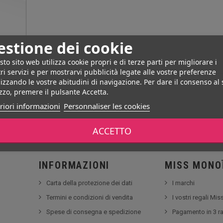
estione dei cookie
to sito web utilizza cookie propri e di terze parti per migliorare i
ri servizi e per mostrarvi pubblicità legate alle vostre preferenze
izzando le vostre abitudini di navigazione. Per dare il consenso al
izzo, premere il pulsante Accetta.
riori informazioni
Personnaliser les cookies
ACCETTO
INFORMAZIONI
MISS MONO
Carta della protezione dei dati
I marchi
Termini e condizioni di vendita
I vostri regali Mi
Spese di consegna e spedizione
Pagamento in 3 ra