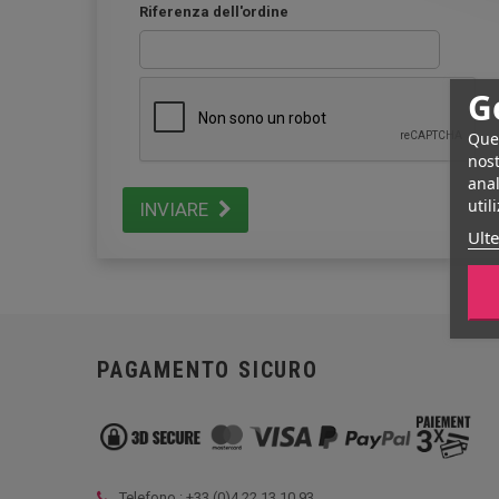
Riferenza dell'ordine
G
Ques
nost
anal
util
INVIARE
Ulte
PAGAMENTO SICURO
Telefono : +33 (
0)4 22 13 10 93