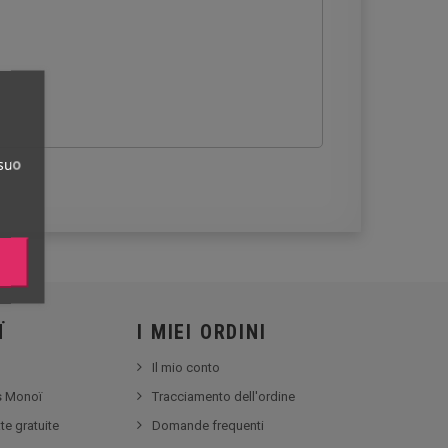
 suo
Ï
I MIEI ORDINI
Il mio conto
ss Monoï
Tracciamento dell'ordine
te gratuite
Domande frequenti