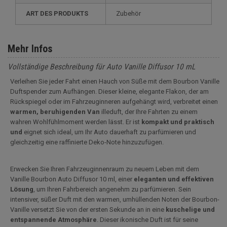
ART DES PRODUKTS
Zubehör
Mehr Infos
Vollständige Beschreibung für Auto Vanille Diffusor 10 mL
Verleihen Sie jeder Fahrt einen Hauch von Süße mit dem Bourbon Vanille
Duftspender zum Aufhängen. Dieser kleine, elegante Flakon, der am
Rückspiegel oder im Fahrzeuginneren aufgehängt wird, verbreitet einen
warmen, beruhigenden Van
illeduft, der Ihre Fahrten zu einem
wahren Wohlfühlmoment werden lässt. Er ist
kompakt und praktisch
und
eignet sich ideal, um Ihr Auto dauerhaft zu parfümieren und
gleichzeitig eine raffinierte Deko-Note hinzuzufügen.
Erwecken Sie Ihren Fahrzeuginnenraum zu neuem Leben mit dem
Vanille Bourbon Auto Diffusor 10 ml, einer
eleganten und effektiven
Lösung
, um Ihren Fahrbereich angenehm zu parfümieren. Sein
intensiver, süßer Duft mit den warmen, umhüllenden Noten der Bourbon-
Vanille versetzt Sie von der ersten Sekunde an in eine
kuschelige und
entspannende Atmosphäre
. Dieser ikonische Duft ist für seine