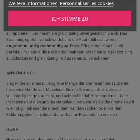
glättende
Wirkung bekannt ist, hilft, die Hautbarriere zu stärken und die
Weitere Informationen
Personnaliser les cookies
Elastizität zu erhalten. Das Tamanu-Öl aus Rangiroa mit seinen
regenerierenden und beruhigenden Eigenschaften
fördert die
ICH STIMME ZU
Reparatur von geschwächter Haut. Dank dieser einzigartigen
Kombination trägt die Creme dazu bei, trockene Hände zu nähren und
zu reparieren, und macht sie gleichzeitig unvergleichlich weich. Das
Spannungsgefühl verschwindet und die Haut fühlt sich wieder
angenehm und geschmeidig
an. Diese Pflege eignet sich auch
perfekt, um Hände, die Kälte oder häufigem Waschen ausgesetzt sind,
zu schützen und gleichzeitig ihr Aussehen zu verschönern.
ANWENDUNG :
Tragen Sie eine haselnussgroße Menge der Creme auf die sauberen,
trockenen Hände auf. Massieren Sie die Creme sanft ein, bis sie
vollständig eingezogen ist, und achten Sie dabei besonders auf die
trockensten Stellen und die Nagelhaut. Verwenden Sie die Creme so oft
wie nötig, insbesondere nach dem Händewaschen oder vor dem
Schlafengehen, um eine tiefenwirksame Reparatur zu erzielen.
HEIVA :
Heiva ist eine emblematische Marke, die im Herzen von Tahiti