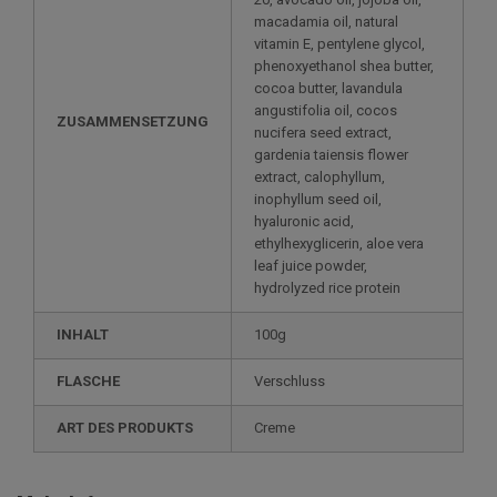
macadamia oil, natural
vitamin E, pentylene glycol,
phenoxyethanol shea butter,
cocoa butter, lavandula
angustifolia oil, cocos
ZUSAMMENSETZUNG
nucifera seed extract,
gardenia taiensis flower
extract, calophyllum,
inophyllum seed oil,
hyaluronic acid,
ethylhexyglicerin, aloe vera
leaf juice powder,
hydrolyzed rice protein
INHALT
100g
FLASCHE
Verschluss
ART DES PRODUKTS
Creme