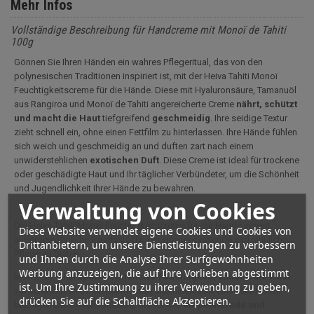
Mehr Infos
Vollständige Beschreibung für Handcreme mit Monoï de Tahiti
100g
Gönnen Sie Ihren Händen ein wahres Pflegeritual, das von den
polynesischen Traditionen inspiriert ist, mit der Heiva Tahiti Monoï
Feuchtigkeitscreme für die Hände. Diese mit Hyaluronsäure, Tamanuöl
aus Rangiroa und Monoï de Tahiti angereicherte Creme
nährt, schützt
und macht die Haut
tiefgreifend
geschmeidig
. Ihre seidige Textur
zieht schnell ein, ohne einen Fettfilm zu hinterlassen. Ihre Hände fühlen
sich weich und geschmeidig an und duften zart nach einem
unwiderstehlichen
exotischen Duft
. Diese Creme ist ideal für trockene
oder geschädigte Haut und Ihr täglicher Verbündeter, um die Schönheit
und Jugendlichkeit Ihrer Hände zu bewahren.
Verwaltung von Cookies
Die Heiva Tahiti Monoï Feuchtigkeitscreme für die Hände vereint
Diese Website verwendet eigene Cookies und Cookies von
außergewöhnliche Inhaltsstoffe, um eine umfassende und sinnliche
Drittanbietern, um unsere Dienstleistungen zu verbessern
Pflege zu bieten.
und Ihnen durch die Analyse Ihrer Surfgewohnheiten
Werbung anzuzeigen, die auf Ihre Vorlieben abgestimmt
Monoï de Tahiti
spendet intensive Feuchtigkeit, schützt die Haut
ist. Um Ihre Zustimmung zu ihrer Verwendung zu geben,
vor schädlichen Umwelteinflüssen und hinterlässt einen lieblichen,
drücken Sie auf die Schaltfläche Akzeptieren.
blumigen Duft. Hyaluronsäure, die für ihre
aufpolsternde und