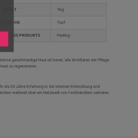
INHALT
1kg
FLASCHE
Topf
ART DES PRODUKTS
Peeling
 Wärme geschmeidige Haut ist bereit, alle Wohltaten der Pflege
aut zu regenerieren.
hr als 20 Jahre Erfahrung in der internen Entwicklung und
Ländern weltweit über ein Netzwerk von
Fachhändlern vertreten.