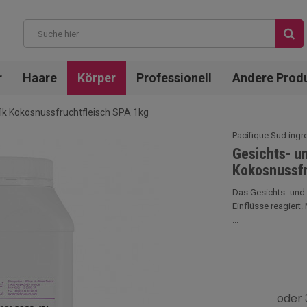
r
Haare
Körper
Professionell
Andere Prod
ik Kokosnussfruchtfleisch SPA 1kg
Pacifique Sud ingr
Gesichts- u
Kokosnussfr
Das Gesichts- und K
Einflüsse reagiert
...