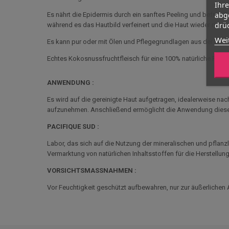
Ihr
abg
Es nährt die Epidermis durch ein sanftes Peeling und befreit
drüc
während es das Hautbild verfeinert und die Haut wieder richtig
Wei
Es kann pur oder mit Ölen und Pflegegrundlagen aus der Spa- 
Echtes Kokosnussfruchtfleisch für eine 100% natürliche Pfleg
ANWENDUNG :
Es wird auf die gereinigte Haut aufgetragen, idealerweise nac
aufzunehmen. Anschließend ermöglicht die Anwendung diesem 
PACIFIQUE SUD :
Labor, das sich auf die Nutzung der mineralischen und pflanzl
Vermarktung von natürlichen Inhaltsstoffen für die Herstellu
VORSICHTSMASSNAHMEN :
Vor Feuchtigkeit geschützt aufbewahren, nur zur äußerliche