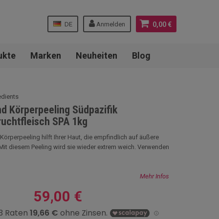
DE
Anmelden
0,00 €
ukte
Marken
Neuheiten
Blog
edients
nd Körperpeeling Südpazifik
uchtfleisch SPA 1kg
örperpeeling hilft Ihrer Haut, die empfindlich auf äußere
. Mit diesem Peeling wird sie wieder extrem weich. Verwenden
Mehr Infos
59,00 €