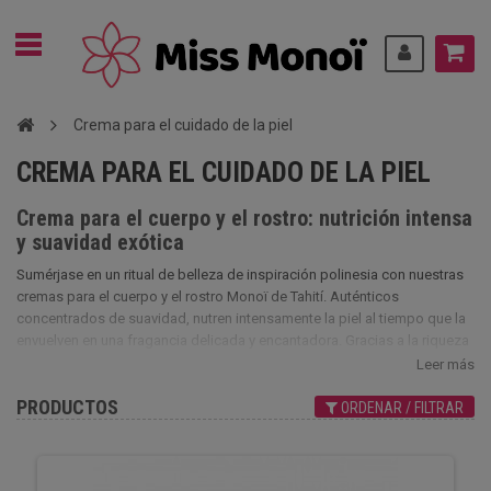
Crema para el cuidado de la piel
CREMA PARA EL CUIDADO DE LA PIEL
Crema para el cuerpo y el rostro: nutrición intensa
y suavidad exótica
Sumérjase en un ritual de belleza de inspiración polinesia con nuestras
cremas para el cuerpo y el rostro Monoï de Tahití. Auténticos
concentrados de suavidad, nutren intensamente la piel al tiempo que la
envuelven en una fragancia delicada y encantadora. Gracias a la riqueza
del Monoï de Tahití Denominación de Origen (AO) y de otros activos
Leer más
naturales, estas cremas hidratan en profundidad, calman la sensación
PRODUCTOS
de tirantez y devuelven la elasticidad a la piel. Su textura untuosa se
ORDENAR / FILTRAR
absorbe fácilmente sin dejar película grasa, proporcionando un confort
inmediato y duradero.