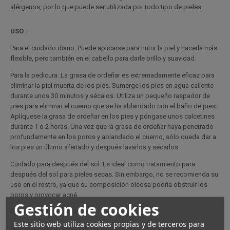
alérgenos, por lo que puede ser utilizada por todo tipo de pieles.
USO :
Para el cuidado diario: Puede aplicarse para nutrir la piel y hacerla más
flexible, pero también en el cabello para darle brillo y suavidad.
Para la pedicura: La grasa de ordeñar es extremadamente eficaz para
eliminar la piel muerta de los pies. Sumerge los pies en agua caliente
durante unos 30 minutos y sécalos. Utiliza un pequeño raspador de
pies para eliminar el cuerno que se ha ablandado con el baño de pies.
Aplíquese la grasa de ordeñar en los pies y póngase unos calcetines
durante 1 o 2 horas. Una vez que la grasa de ordeñar haya penetrado
profundamente en los poros y ablandado el cuerno, sólo queda dar a
los pies un último afeitado y después lavarlos y secarlos.
Cuidado para después del sol: Es ideal como tratamiento para
después del sol para pieles secas. Sin embargo, no se recomienda su
uso en el rostro, ya que su composición oleosa podría obstruir los
poros y provocar acné.
Gestión de cookies
COMPTOIR DES MONOÏ :
Este sitio web utiliza cookies propias y de terceros para
Esta marca es el resultado de la asociación de dos hermanos