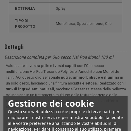
BOTTIGLIA
Spray
TIPO DI
Monoï raso, Speciale monoi, Olio
PRODOTTO
Dettagli
Descrizione completa per Olio secco Hei Poa Monoi 100 ml
Valorizzate la vostra pelle e i vostri capelli con l'Olio secco
multifunzione Hei Poa Trésor de Polynésie. Arricchito con Monoï de
Tahiti AO, questo olio sensoriale
nutre, ammorbidisce e illumina
in
un solo gesto, lasciando una finitura asciutta e setosa. Realizzato con il
98% di ingredienti naturali
, racchiude l'essenza stessa della bellezza
polinesiana in un trattamento multiuso dalla texture leggera e dalla
Gestione dei cookie
fragranza delicata, per una pelle luminosa e satinata senza
effetto
oleoso
.
Questo sito web utilizza cookie propri e di terze parti per
migliorare i nostri servizi e per mostrarvi pubblicità legate
L'Huile Sèche Trésor de Polynésie è un trattamento completo e
alle vostre preferenze analizzando le vostre abitudini di
prezioso studiato per esaltare la bellezza di viso, corpo e capelli. La
navigazione. Per dare il consenso al suo utilizzo, premere