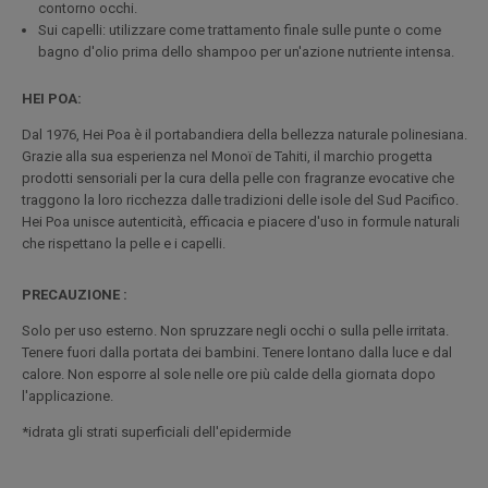
contorno occhi.
Sui capelli: utilizzare come trattamento finale sulle punte o come
bagno d'olio prima dello shampoo per un'azione nutriente intensa.
HEI POA:
Dal 1976, Hei Poa è il portabandiera della bellezza naturale polinesiana.
Grazie alla sua esperienza nel Monoï de Tahiti, il marchio progetta
prodotti sensoriali per la cura della pelle con fragranze evocative che
traggono la loro ricchezza dalle tradizioni delle isole del Sud Pacifico.
Hei Poa unisce autenticità, efficacia e piacere d'uso in formule naturali
che rispettano la pelle e i capelli.
PRECAUZIONE :
Solo per uso esterno. Non spruzzare negli occhi o sulla pelle irritata.
Tenere fuori dalla portata dei bambini. Tenere lontano dalla luce e dal
calore. Non esporre al sole nelle ore più calde della giornata dopo
l'applicazione.
*idrata gli strati superficiali dell'epidermide