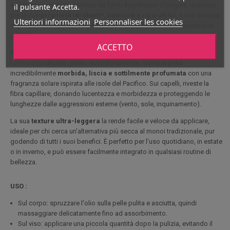
sua formula associa il Monoï de Tahiti Appellation d'Origine, rinomato
il pulsante Accetta.
per le sue
proprietà idratanti*, nutrienti e riparatrici
, a una sinergia
Ulteriori informazioni
Personnaliser les cookies
di pregiati oli vegetali che penetrano rapidamente senza lasciare una
pellicola grassa.
ACCETTO
Sulla pelle, nutre in profondità, migliora l'elasticità e rivela una
luminosità naturale. Usato quotidianamente, lascia la pelle
incredibilmente
morbida, liscia e sottilmente profumata
con una
fragranza solare ispirata alle isole del Pacifico. Sui capelli, riveste la
fibra capillare, donando lucentezza e morbidezza e proteggendo le
lunghezze dalle aggressioni esterne (vento, sole, inquinamento).
La sua
texture ultra-leggera
la rende facile e veloce da applicare,
ideale per chi cerca un'alternativa più secca al monoi tradizionale, pur
godendo di tutti i suoi benefici. È perfetto per l'uso quotidiano, in estate
o in inverno, e può essere facilmente integrato in qualsiasi routine di
bellezza.
USO :
Sul corpo: spruzzare l'olio sulla pelle pulita e asciutta, quindi
massaggiare delicatamente fino ad assorbimento.
Sul viso: applicare una piccola quantità dopo la pulizia, evitando il