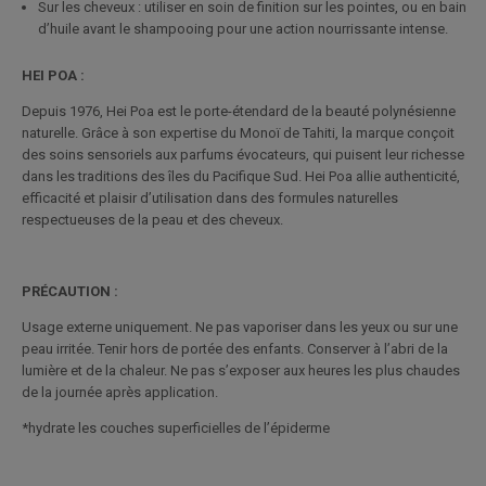
Sur les cheveux : utiliser en soin de finition sur les pointes, ou en bain
d’huile avant le shampooing pour une action nourrissante intense.
HEI POA :
Depuis 1976, Hei Poa est le porte-étendard de la beauté polynésienne
naturelle. Grâce à son expertise du Monoï de Tahiti, la marque conçoit
des soins sensoriels aux parfums évocateurs, qui puisent leur richesse
dans les traditions des îles du Pacifique Sud. Hei Poa allie authenticité,
efficacité et plaisir d’utilisation dans des formules naturelles
respectueuses de la peau et des cheveux.
PRÉCAUTION :
Usage externe uniquement. Ne pas vaporiser dans les yeux ou sur une
peau irritée. Tenir hors de portée des enfants. Conserver à l’abri de la
lumière et de la chaleur. Ne pas s’exposer aux heures les plus chaudes
de la journée après application.
*hydrate les couches superficielles de l’épiderme