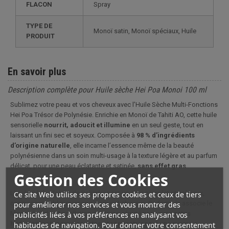
FLACON
Spray
TYPE DE
Monoï satin, Monoï spéciaux, Huile
PRODUIT
En savoir plus
Description complète pour Huile sèche Hei Poa Monoi 100 ml
Sublimez votre peau et vos cheveux avec l’Huile Sèche Multi-Fonctions
Hei Poa Trésor de Polynésie. Enrichie en Monoï de Tahiti AO, cette huile
sensorielle
nourrit, adoucit et illumine
en un seul geste, tout en
laissant un fini sec et soyeux. Composée à
98 % d’ingrédients
d’origine naturelle
, elle incarne l’essence même de la beauté
polynésienne dans un soin multi-usage à la texture légère et au parfum
délicat, pour une peau éclatante et satinée,
sans effet gras
.
Gestion des Cookies
L’Huile Sèche Trésor de Polynésie est un soin complet et précieux,
Ce site Web utilise ses propres cookies et ceux de tiers
conçu pour sublimer visage, corps et cheveux. Sa formule associe le
pour améliorer nos services et vous montrer des
Monoï de Tahiti Appellation d’Origine, réputé pour ses
vertus
publicités liées à vos préférences en analysant vos
hydratantes*, nourrissantes et réparatrices
, à une synergie
habitudes de navigation. Pour donner votre consentement