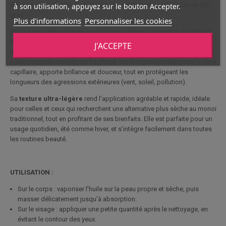
d’huiles végétales fines qui pénètrent rapidement sans laisser de film
à son utilisation, appuyez sur le bouton Accepter.
gras.
Plus d'informations
Personnaliser les cookies
Sur la peau, elle nourrit en profondeur, améliore l’élasticité et révèle un
éclat naturel. Utilisée quotidiennement, elle laisse l’épiderme
J'ACCEPTE
incroyablement
doux, lisse et subtilement parfumé
d’une fragrance
solaire inspirée des îles du Pacifique. Sur les cheveux, elle gaine la fibre
capillaire, apporte brillance et douceur, tout en protégeant les
longueurs des agressions extérieures (vent, soleil, pollution).
Sa
texture ultra-légère
rend l’application agréable et rapide, idéale
pour celles et ceux qui recherchent une alternative plus sèche au monoï
traditionnel, tout en profitant de ses bienfaits. Elle est parfaite pour un
usage quotidien, été comme hiver, et s’intègre facilement dans toutes
les routines beauté.
UTILISATION :
Sur le corps : vaporiser l’huile sur la peau propre et sèche, puis
masser délicatement jusqu’à absorption.
Sur le visage : appliquer une petite quantité après le nettoyage, en
évitant le contour des yeux.