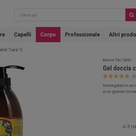
re
Capelli
Corpo
Professionale
Altri prodo
hiti Tiaré 1l
Monoï Tiki Tahiti
Gel doccia c
(1
Immergetevi in un m
in un grande format