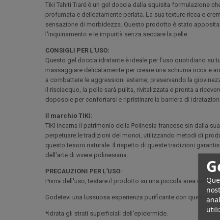
Tiki Tahiti Tiaré è un gel doccia dalla squisita formulazione 
profumata e delicatamente perlata. La sua texture ricca e crem
sensazione di morbidezza. Questo prodotto è stato appositame
l'inquinamento e le impurità senza seccare la pelle.
CONSIGLI PER L'USO:
Questo gel doccia idratante è ideale per l'uso quotidiano su t
massaggiare delicatamente per creare una schiuma ricca e arom
a combattere le aggressioni esterne, preservando la giovinezza
il risciacquo, la pelle sarà pulita, rivitalizzata e pronta a ricev
doposole per confortarsi e ripristinare la barriera di idratazio
Il marchio TIKI:
TIKI incarna il patrimonio della Polinesia francese sin dalla s
perpetuare le tradizioni del monoi, utilizzando metodi di pro
questo tesoro naturale. Il rispetto di queste tradizioni garant
dell'arte di vivere polinesiana.
G
PRECAUZIONI PER L'USO:
Ques
Prima dell'uso, testare il prodotto su una piccola area della 
nost
Godetevi una lussuosa esperienza purificante con questo gel 
anal
util
*Idrata gli strati superficiali dell'epidermide.