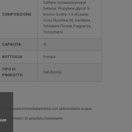
Sulfate, Cocamidopropyl
betaine, Propylene glycol-5-
COMPOSIZIONE
bromo-5-nitro-1,3-dioxane,
Coco Nucifera Oil, Gardenia
Tahitentis Flower, Fragranza,
Tocopherol.
CAPACITÀ
1l
BOTTIGLIA
Pompa
TIPO DI
Gel doccia
PRODOTTO
 occhi, sciacquare immediatamente con abbondante acqua.
 in un momento di assoluto benessere.
 suo