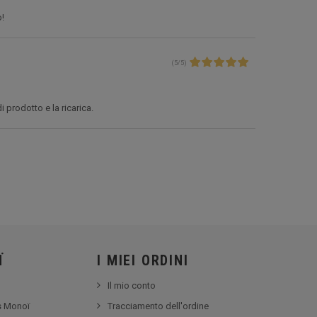
o!
(
5
/
5
)
 prodotto e la ricarica.
Ï
I MIEI ORDINI
Il mio conto
ss Monoï
Tracciamento dell'ordine