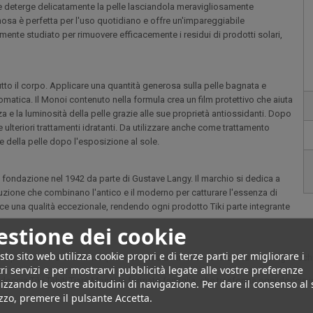
che deterge delicatamente la pelle lasciandola meravigliosamente
osa è perfetta per l'uso quotidiano e offre un'impareggiabile
nte studiato per rimuovere efficacemente i residui di prodotti solari,
utto il corpo. Applicare una quantità generosa sulla pelle bagnata e
atica. Il Monoi contenuto nella formula crea un film protettivo che aiuta
 e la luminosità della pelle grazie alle sue proprietà antiossidanti. Dopo
ere ulteriori trattamenti idratanti. Da utilizzare anche come trattamento
ne della pelle dopo l'esposizione al sole.
ua fondazione nel 1942 da parte di Gustave Langy. Il marchio si dedica a
duzione che combinano l'antico e il moderno per catturare l'essenza di
isce una qualità eccezionale, rendendo ogni prodotto Tiki parte integrante
estione dei cookie
to sito web utilizza cookie propri e di terze parti per migliorare i
pelle per assicurarsi che non provochi irritazioni. In caso di contatto con gli
ri servizi e per mostrarvi pubblicità legate alle vostre preferenze
doccia Tiki Tahiti Tiaré Monoi in formato famiglia, che trasforma ogni doccia
izzando le vostre abitudini di navigazione. Per dare il consenso al
izzo, premere il pulsante Accetta.