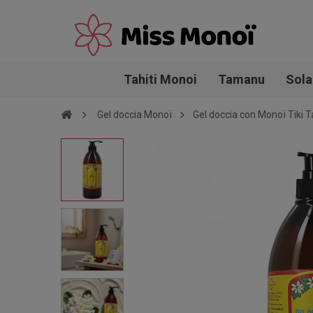
Tahiti Monoi
Tamanu
Sola
Gel doccia Monoï
Gel doccia con Monoï Tiki Ta