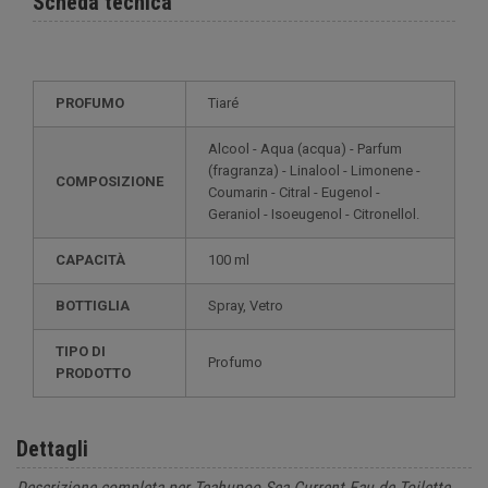
Scheda tecnica
PROFUMO
Tiaré
Alcool - Aqua (acqua) - Parfum
(fragranza) - Linalool - Limonene -
COMPOSIZIONE
Coumarin - Citral - Eugenol -
Geraniol - Isoeugenol - Citronellol.
CAPACITÀ
100 ml
BOTTIGLIA
Spray, Vetro
TIPO DI
Profumo
PRODOTTO
Dettagli
Descrizione completa per Teahupoo Sea Current Eau de Toilette