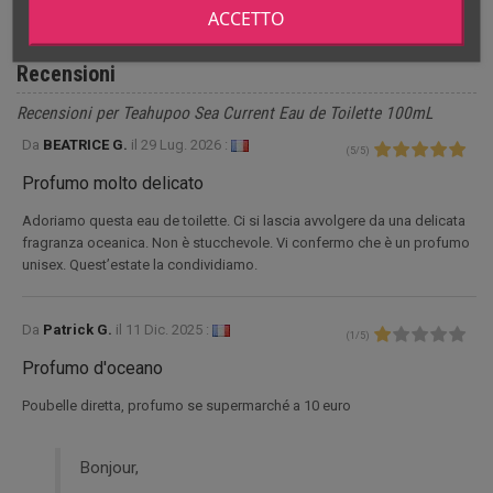
ACCETTO
Recensioni
Recensioni per Teahupoo Sea Current Eau de Toilette 100mL
Da
BEATRICE G.
il
29 Lug. 2026 :
(
5
/
5
)
Profumo molto delicato
Adoriamo questa eau de toilette. Ci si lascia avvolgere da una delicata
fragranza oceanica. Non è stucchevole. Vi confermo che è un profumo
unisex. Quest’estate la condividiamo.
Da
Patrick G.
il
11 Dic. 2025 :
(
1
/
5
)
Profumo d'oceano
Poubelle diretta, profumo se supermarché a 10 euro
Bonjour,