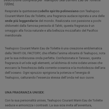
100mL
Respirate la quintessenza
dello spirito polinesiano
con Teahupoo
Courant Marin Eau de Toilette, una fragranza audace ispirata a una delle
onde più leggendarie
del mondo. Realizzata con passione a pochi
chilometri dalla famosa penisola di Tahiti, questa fragranza è un
omaggio alla forza naturale e alla bellezza mozzafiato del Pacifico
meridionale.
Teahupoo Courant Marin Eau de Toilette è una creazione emblematica
della TAHITI OIL FACTORY, che riflette l'anima vibrante di Teahupoo, nota
per la sua indiscussa onda perfetta. Confezionata in Taravao, questa
fragranza è un'ode agli elementi, un'alchimia di note iodate unisex che
evocano la freschezza della corrente oceanica e la morbidezza dell'aria
dell'oceano. Ogni spruzzo sprigiona la potenza e l'energia di
Teahupoo, catturando l'essenza stessa dell'onda nel suo cuore.
UNA FRAGRANZA UNISEX:
Con la sua personalità unisex, Teahupoo Courant Marin Eau de Toilette
seduce e armonizza i contrasti. La sua scia invita all'avventura,