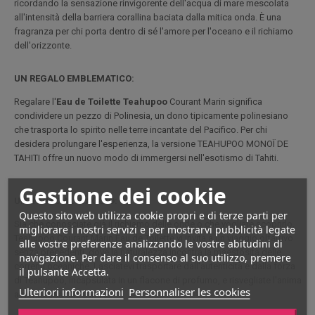
ricordando la sensazione rinvigorente dell'acqua di mare mescolata
all'intensità della barriera corallina baciata dalla mitica onda. È una
fragranza per chi porta dentro di sé l'amore per l'oceano e il richiamo
dell'orizzonte.
UN REGALO EMBLEMATICO:
Regalare l'
Eau de Toilette Teahupoo
Courant Marin significa
condividere un pezzo di Polinesia, un dono tipicamente polinesiano
che trasporta lo spirito nelle terre incantate del Pacifico. Per chi
desidera prolungare l'esperienza, la versione TEAHUPOO MONOÏ DE
TAHITI offre un nuovo modo di immergersi nell'esotismo di Tahiti.
Gestione dei cookie
UN INVITO AL VIAGGIO:
Questo sito web utilizza cookie propri e di terze parti per
Sia che conosciate già il richiamo delle onde o che vogliate scoprirlo,
migliorare i nostri servizi e per mostrarvi pubblicità legate
Teahupoo Courant Marin Eau de Toilette vi invita a un viaggio olfattivo
alle vostre preferenze analizzando le vostre abitudini di
senza precedenti, dove la naturalezza incontra la maestosità delle
navigazione. Per dare il consenso al suo utilizzo, premere
correnti oceaniche. Lasciatevi trasportare dall'autenticità e dalla forza
il pulsante Accetta.
di Teahupoo, incapsulata in un flacone di profumo, e risvegliate l'anima
Ulteriori informazioni
Personnaliser les cookies
avventurosa che è in voi.