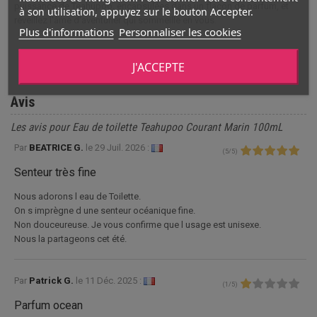
puissance de Teahupoo, encapsulées dans un flacon de parfum, et
à son utilisation, appuyez sur le bouton Accepter.
réveillez l'âme d'aventurier qui sommeille en vous.
Plus d'informations
Personnaliser les cookies
J'ACCEPTE
Avis
Les avis pour Eau de toilette Teahupoo Courant Marin 100mL
Par
BEATRICE G.
le
29 Juil. 2026 :
(
5
/
5
)
Senteur très fine
Nous adorons l eau de Toilette.
On s imprègne d une senteur océanique fine.
Non douceureuse. Je vous confirme que l usage est unisexe.
Nous la partageons cet été.
Par
Patrick G.
le
11 Déc. 2025 :
(
1
/
5
)
Parfum ocean