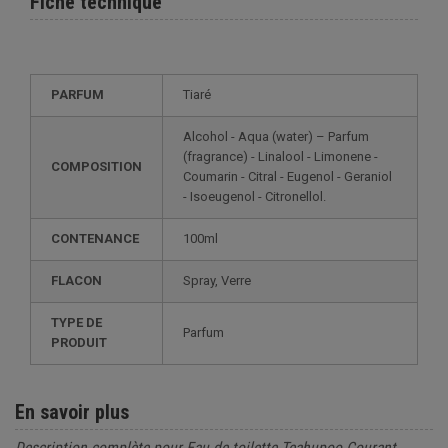
Fiche technique
PARFUM
Tiaré
Alcohol - Aqua (water) – Parfum
(fragrance) - Linalool - Limonene -
COMPOSITION
Coumarin - Citral - Eugenol - Geraniol
- Isoeugenol - Citronellol.
CONTENANCE
100ml
FLACON
Spray, Verre
TYPE DE
Parfum
PRODUIT
En savoir plus
Description complète pour Eau de toilette Teahupoo Courant