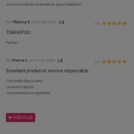
Je recommande vivement et sans hésitation
Par
Thierry V.
le
05 Mai 2025 :
(
5
/
5
)
TEAHUPOO
Parfait !
Par
Pierre L.
le
21 Oct. 2024 :
(
5
/
5
)
Excellent produit et service impeccable
Une belle découverte
Livraison rapide
1ere transaction agréable
VOIR PLUS