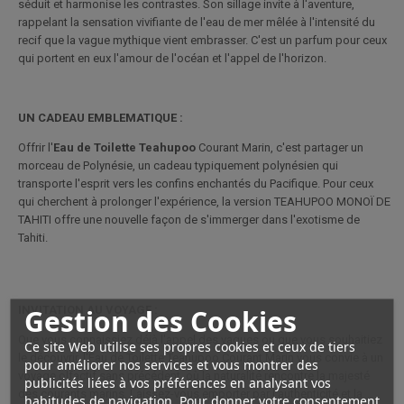
séduit et harmonise les contrastes. Son sillage invite à l'aventure,
rappelant la sensation vivifiante de l'eau de mer mêlée à l'intensité du
recif que la vague mythique vient embrasser. C'est un parfum pour ceux
qui portent en eux l'amour de l'océan et l'appel de l'horizon.
UN CADEAU EMBLEMATIQUE :
Offrir l'
Eau de Toilette Teahupoo
Courant Marin, c'est partager un
morceau de Polynésie, un cadeau typiquement polynésien qui
transporte l'esprit vers les confins enchantés du Pacifique. Pour ceux
qui cherchent à prolonger l'expérience, la version TEAHUPOO MONOÏ DE
TAHITI offre une nouvelle façon de s'immerger dans l'exotisme de
Tahiti.
Gestion des Cookies
INVITATION AU VOYAGE :
Que vous connaissiez déjà l'appel des vagues ou que vous souhaitiez
Ce site Web utilise ses propres cookies et ceux de tiers
le découvrir, l'Eau de Toilette Teahupoo Courant Marin vous convie à un
pour améliorer nos services et vous montrer des
voyage olfactif sans précédent, où la naturalité rencontre la majesté
publicités liées à vos préférences en analysant vos
des courants marins. Laissez-vous emporter par l'authenticité et la
habitudes de navigation. Pour donner votre consentement