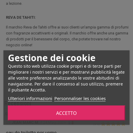
a lezione.
REVA DE TAHITI:
Il marchio Reva de Tahiti offre ai suoi clienti un'ampia gamma di profumi
con fragranze accattivanti e originali. Il marchio offre anche una gamma
di prodotti per il benessere del corpo, che potete trovare nel nostro
negozio online!
Gestione dei cookie
PRECAUZIONI:
Questo sito web utilizza cookie propri e di terze parti per
È importante evitare il contatto del prodotto con gli occhi. Se
migliorare i nostri servizi e per mostrarvi pubblicità legate
inavvertitamente si entra negli occhi, lavarli con acqua pulita.
alle vostre preferenze analizzando le vostre abitudini di
navigazione. Per dare il consenso al suo utilizzo, premere
il pulsante Accetta.
Ulteriori informazioni
Personnaliser les cookies
Recensioni
ACCETTO
Recensioni per Eau de toilette Tevi Tahiti Tane 100mL
Da
JEAN MARC M.
il
24 Mag. 2026 :
(
5
/
5
)
eau de toilette per uomo