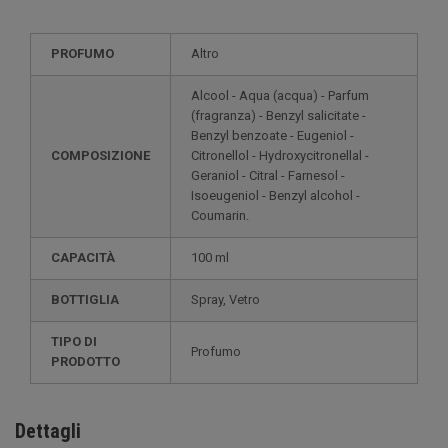
PROFUMO
Altro
Alcool - Aqua (acqua) - Parfum
(fragranza) - Benzyl salicitate -
Benzyl benzoate - Eugeniol -
COMPOSIZIONE
Citronellol - Hydroxycitronellal -
Geraniol - Citral - Farnesol -
Isoeugeniol - Benzyl alcohol -
Coumarin.
CAPACITÀ
100 ml
BOTTIGLIA
Spray, Vetro
TIPO DI
Profumo
PRODOTTO
Dettagli