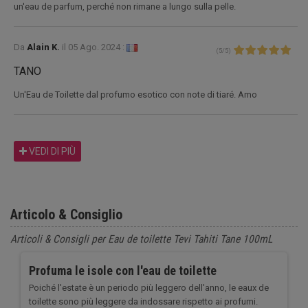
un'eau de parfum, perché non rimane a lungo sulla pelle.
Da
Alain K.
il
05 Ago. 2024 :
(
5
/
5
)
TANO
Un'Eau de Toilette dal profumo esotico con note di tiaré. Amo
VEDI DI PIÙ
Articolo & Consiglio
Articoli & Consigli per Eau de toilette Tevi Tahiti Tane 100mL
Profuma le isole con l'eau de toilette
Poiché l'estate è un periodo più leggero dell'anno, le eaux de
toilette sono più leggere da indossare rispetto ai profumi.