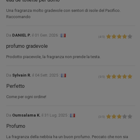
Una fragranza molto gradevole con sentori di isole del Pacifico.
Raccomando
Da
DANIEL P.
il
01 Gen. 2026 :
(
4
/
5
)
profumo gradevole
Prodotto piacevole, la fragranza non prende la testa.
Da
Sylvain R.
il
04 Sett. 2025 :
(
5
/
5
)
Perfetto
Come per ogni ordine!
Da
Oumsalama K.
il
31 Lug. 2025 :
(
3
/
5
)
Profumo
La fragranza della nebbia ha un buon profumo. Peccato che non sia