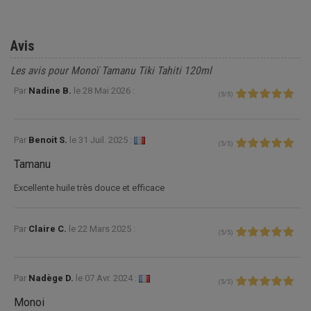
Avis
Les avis pour Monoï Tamanu Tiki Tahiti 120ml
Par
Nadine B.
le
28 Mai 2026 :
(
5
/
5
)
Par
Benoit S.
le
31 Juil. 2025 :
(
5
/
5
)
Tamanu
Excellente huile très douce et efficace
Par
Claire C.
le
22 Mars 2025 :
(
5
/
5
)
Par
Nadège D.
le
07 Avr. 2024 :
(
5
/
5
)
Monoi