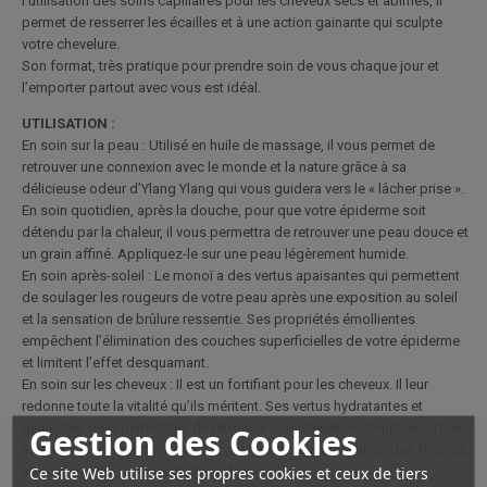
l’utilisation des soins capillaires pour les cheveux secs et abîmés, il
permet de resserrer les écailles et à une action gainante qui sculpte
votre chevelure.
Son format, très pratique pour prendre soin de vous chaque jour et
l’emporter partout avec vous est idéal.
UTILISATION :
En soin sur la peau : Utilisé en huile de massage, il vous permet de
retrouver une connexion avec le monde et la nature grâce à sa
délicieuse odeur d’Ylang Ylang qui vous guidera vers le « lâcher prise ».
En soin quotidien, après la douche, pour que votre épiderme soit
détendu par la chaleur, il vous permettra de retrouver une peau douce et
un grain affiné. Appliquez-le sur une peau légèrement humide.
En soin après-soleil : Le monoï a des vertus apaisantes qui permettent
de soulager les rougeurs de votre peau après une exposition au soleil
et la sensation de brûlure ressentie. Ses propriétés émollientes
empêchent l’élimination des couches superficielles de votre épiderme
et limitent l’effet desquamant.
En soin sur les cheveux : Il est un fortifiant pour les cheveux. Il leur
redonne toute la vitalité qu’ils méritent. Ses vertus hydratantes et
gainantes vous permettent de retrouver une chevelure domptée. Grâce
Gestion des Cookies
à cette action sculptante, vous constaterez une diminution des frisottis,
Ce site Web utilise ses propres cookies et ceux de tiers
votre chevelure retrouve toute sa force.