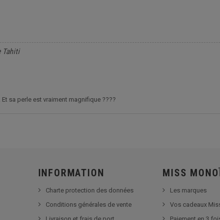
 Tahiti
 Et sa perle est vraiment magnifique ????
INFORMATION
MISS MONO
Charte protection des données
Les marques
Conditions générales de vente
Vos cadeaux Mis
Livraison et frais de port
Paiement en 3 foi