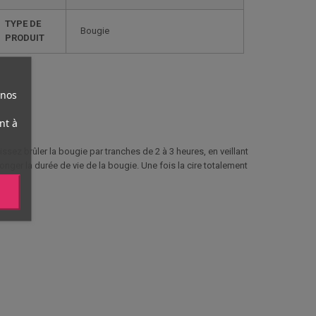
TYPE DE
Bougie
PRODUIT
 nos
nt à
sez brûler la bougie par tranches de 2 à 3 heures, en veillant
onger la durée de vie de la bougie. Une fois la cire totalement