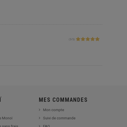
(
5
/
5
)
Ï
MES COMMANDES
Mon compte
s Monoï
Suivi de commande
s sans frais
FAQ