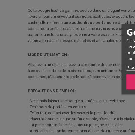
Cette bougie haut de gamme, coulée dans un élégant verre tran
libère un parfum envoûtant aux notes exotiques, évoquant les 
caché, elle renferme
une authentique perle noire
de Tahiti,
G
consume, la perle apparaît, offrant une
expérience
sensorie
apporter une touche polynésienne à votre espace. Fabriquée a
Ce s
valorisation des richesses naturelles et artisanales de l’archipe
serv
anal
MODE D'UTILISATION :
son 
Allumez la mèche et laissez la cire fondre doucement pour dif
Plus
à ce que la surface de la cire soit toujours uniforme. Après ch
consumée, récupérez la perle noire à conserver en souvenir ou 
PRECAUTIONS D'EMPLOI :
- Ne jamais laisser une bougie allumée sans surveillance.
- Tenir hors de portée des enfants.
- Éviter tout contact avec les yeux et la peau fondue.
- Placer la bougie sur une surface stable, résistante à la chale
- La perle noire incluse n’est pas un jouet, ne pas avaler.
- Arrêter l’utilisation lorsque moins d’1 cm de cire reste au fon