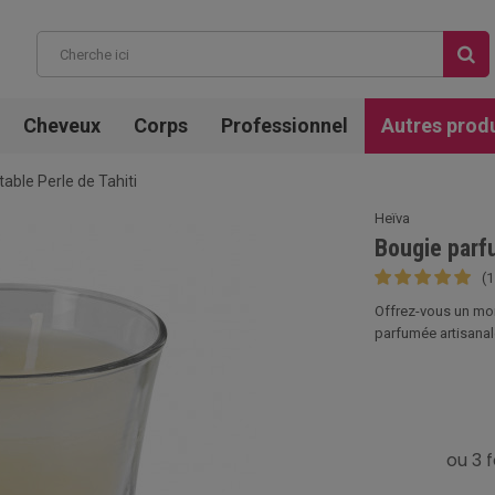
Cheveux
Corps
Professionnel
Autres prod
table Perle de Tahiti
Heïva
Bougie parfu
(1
Offrez-vous un mom
parfumée artisanale