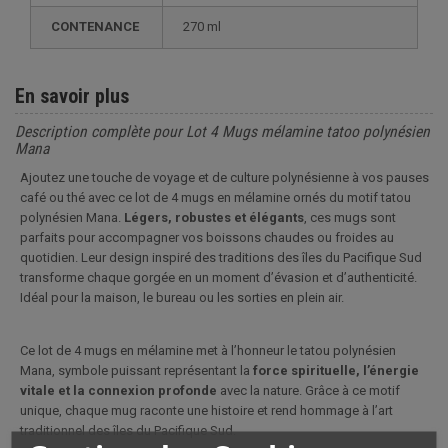
CONTENANCE
270 ml
En savoir plus
Description complète pour Lot 4 Mugs mélamine tatoo polynésien
Mana
Ajoutez une touche de voyage et de culture polynésienne à vos pauses
café ou thé avec ce lot de 4 mugs en mélamine ornés du motif tatou
polynésien Mana.
Légers, robustes et élégants
, ces mugs sont
parfaits pour accompagner vos boissons chaudes ou froides au
quotidien. Leur design inspiré des traditions des îles du Pacifique Sud
transforme chaque gorgée en un moment d’évasion et d’authenticité.
Idéal pour la maison, le bureau ou les sorties en plein air.
Ce lot de 4 mugs en mélamine met à l’honneur le tatou polynésien
Mana, symbole puissant représentant la
force spirituelle, l’énergie
vitale et la connexion profonde
avec la nature. Grâce à ce motif
unique, chaque mug raconte une histoire et rend hommage à l’art
traditionnel des îles du Pacifique Sud.