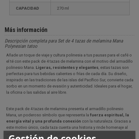
CAPACIDAD
270 ml
Más información
Descripción completa para Set de 4 tazas de melamina Mana
Polynesian tatoo
Añade un toque de viaje y cultura polinesia a tus pausas para el café o
el té con este pack de 4 tazas de melamina con el motivo del armadillo
polinesio Mana.
Ligeras, resistentes y elegantes
, estas tazas son
perfectas para tus bebidas calientes o frías de cada día. Su diseño,
inspirado en las tradiciones de las islas del Pacífico Sur, convierte cada
sorbo en un momento de evasión y autenticidad. Ideales para el hogar,
la oficina o las salidas al aire libre.
Este pack de 4 tazas de melamina presenta el armadillo polinesio
Mana, un poderoso símbolo que representa la
fuerza espiritual, la
energía vital y una profunda conexión
con la naturaleza. Gracias a
este motivo único, cada taza cuenta una historia y rinde homenaje al
arte tradicional de las islas del Pacífico Sur.
Gestión de cookies