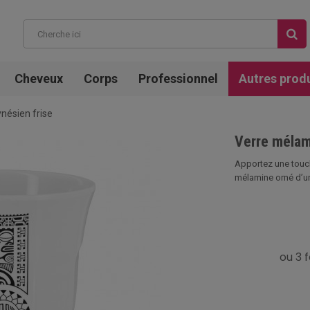
Cheveux
Corps
Professionnel
Autres prod
nésien frise
Verre mélam
Apportez une touch
mélamine orné d’une