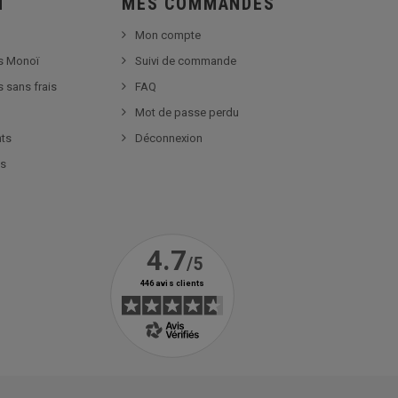
Ï
MES COMMANDES
Mon compte
s Monoï
Suivi de commande
s sans frais
FAQ
Mot de passe perdu
nts
Déconnexion
es