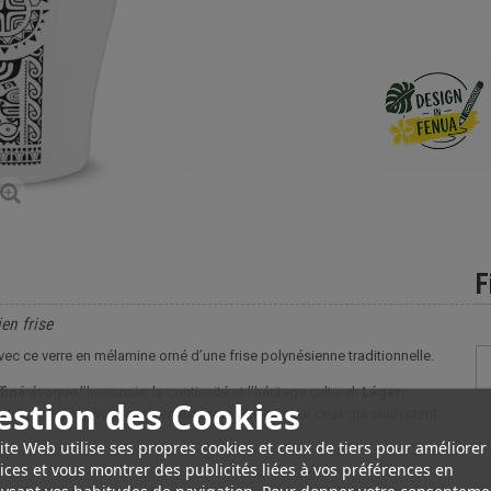
F
en frise
ec ce verre en mélamine orné d’une frise polynésienne traditionnelle.
finé
évoque l’harmonie, la continuité et l’héritage culturel.
Léger,
estion des Cookies
otidien ou pour vos repas en extérieur. Parfait pour ceux qui souhaitent
ite Web utilise ses propres cookies et ceux de tiers pour améliorer
ices et vous montrer des publicités liées à vos préférences en
ysant vos habitudes de navigation. Pour donner votre consenteme