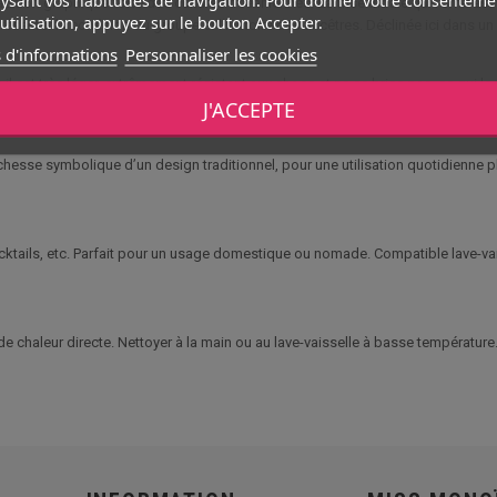
adition graphique forte des cultures océaniennes. La frise tribale qui l’orne est
utilisation, appuyez sur le bouton Accepter.
senter la cohésion du groupe et l’histoire des ancêtres. Déclinée ici dans un 
 d'informations
Personnaliser les cookies
 est très léger, extrêmement résistant aux chocs et ne se brise pas, ce qui le r
J'ACCEPTE
ur toutes sortes de boissons, qu’elles soient fraîches ou à température ambiant
ichesse symbolique d’un design traditionnel, pour une utilisation quotidienne p
 cocktails, etc. Parfait pour un usage domestique ou nomade. Compatible lave-v
e chaleur directe. Nettoyer à la main ou au lave-vaisselle à basse température