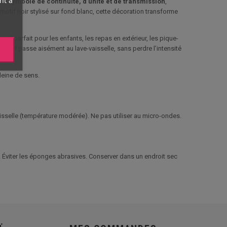
 un
symbole de continuité, d’unité et de transmission
,
motif noir stylisé sur fond blanc, cette décoration transforme
end parfait pour les enfants, les repas en extérieur, les pique-
e. Il passe aisément au lave-vaisselle, sans perdre l’intensité
leine de sens.
aisselle (température modérée). Ne pas utiliser au micro-ondes.
. Éviter les éponges abrasives. Conserver dans un endroit sec