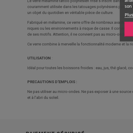
Le verre mélamine tattoo polynésien frise s’inscrit dans une tr
son 
couramment utilisée dans les tatouages polynésiens pour repré
un objet du quotidien en véritable pièce de culture.
Plus
Fabriqué en mélamine, ce verre offre de nombreux avantages : il
niques ou les environnements à risque de casse. Il convient po
de ses motifs. Attention, il ne convient pas au micro-ondes.
Ce verre combine à merveille la fonctionnalité moderne et la r
UTILISATION
:
Idéal pour toutes les boissons froides : eau, jus, thé glacé,
PRECAUTIONS D'EMPLOIS :
Ne pas utiliser au micro-ondes. Ne pas exposer à une source d
et à l’abri du soleil.