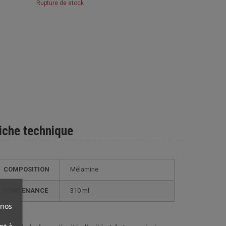
Rupture de stock
iche technique
COMPOSITION
Mélamine
CONTENANCE
310 ml
 nos
nt à