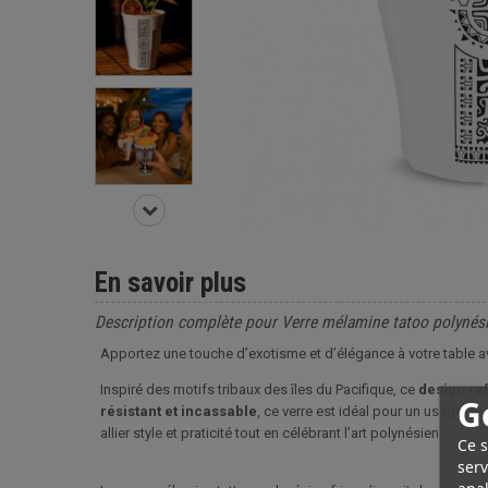
En savoir plus
Description complète pour Verre mélamine tatoo polynési
Apportez une touche d’exotisme et d’élégance à votre table av
Inspiré des motifs tribaux des îles du Pacifique, ce
design raf
G
résistant et incassable
, ce verre est idéal pour un usage qu
allier style et praticité tout en célébrant l’art polynésien.
Ce s
serv
anal