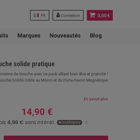
FR
Connexion
0,00 €
uits
Marques
Nouveautés
Blog
uche solide pratique
outine de douche avec ce pack alliant bien-être et praticité !
uche Solide Odda au Monoï et du Porte-Savon Magnétique
En savoir plus
14,90 €