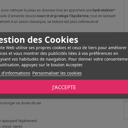
pour nettoyer la peau en douceur tout en apportant une
hydratation
*
et huile d’amande douce
nourrit et protège l’épiderme
, tout en laissant
rement à un savon classique, sa texture est plus crémeuse et
estion des Cookies
nger la durée de vie de votre gel douche solide. Grâce à son système
ct avec l’eau stagnante et assurant un
séchage rapide
. Son design
ite Web utilise ses propres cookies et ceux de tiers pour améliorer
 de bain pour une touche d’organisation et de modernité.
ices et vous montrer des publicités liées à vos préférences en
ysant vos habitudes de navigation. Pour donner votre consenteme
utilisation, appuyez sur le bouton Accepter.
 d'informations
Personnaliser les cookies
J'ACCEPTE
ur obtenir une mousse onctueuse.
 prolonger sa durée de vie.
en appuyant légèrement.
miroir, verre).