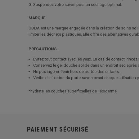
Suspendez votre savon pour un séchage optimal.
MARQUE :
ODDA est une marque engagée dans la création de soins solide
limiter les déchets plastiques. Elle offre des alternatives dur
PRECAUTIONS :
Évitez tout contact avec les yeux. En cas de contact, rinc
Conservez le gel douche solide dans un endroit sec après c
Ne pas ingérer. Tenir hors de portée des enfants.
Vérifiez la fixation du porte-savon avant chaque utilisation p
*hydrate les couches superficielles de l’épiderme
PAIEMENT SÉCURISÉ