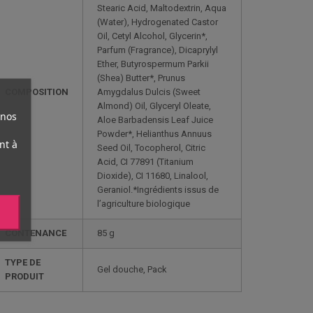
Stearic Acid, Maltodextrin, Aqua
(Water), Hydrogenated Castor
Oil, Cetyl Alcohol, Glycerin*,
Parfum (Fragrance), Dicaprylyl
Ether, Butyrospermum Parkii
(Shea) Butter*, Prunus
COMPOSITION
Amygdalus Dulcis (Sweet
Almond) Oil, Glyceryl Oleate,
 nos
Aloe Barbadensis Leaf Juice
Powder*, Helianthus Annuus
nt à
Seed Oil, Tocopherol, Citric
Acid, CI 77891 (Titanium
Dioxide), CI 11680, Linalool,
Geraniol.*Ingrédients issus de
l’agriculture biologique
CONTENANCE
85 g
TYPE DE
Gel douche, Pack
PRODUIT