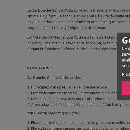
Le Gel Douche Solide Odda au Monoï est spécialement conçu 
optimale. Sa formule enrichie en aloe vera, beurre de karité 
un voile de douceur et une agréable senteur exotique. Contrai
respectueuse du film hydrolipidique de la peau.
G
Le Porte-Savon Magnétique Odda est l’allié parfait pour prolo
innovant, il maintient le savon en suspension, évitant le conta
Ce s
élégant et fonctionnel s’intègre parfaitement dans votre salle
serv
anal
son 
UTILISATION :
Plus
Gel Douche Solide Odda au Monoï :
Humidifiez votre peau et le gel douche solide.
Frottez-le entre vos mains ou directement sur le corps po
Massez délicatement puis rincez abondamment.
Après chaque utilisation, laissez-le sécher à l’air libre pour
Porte-Savon Magnétique Odda :
Fixez l’embout métallique au centre du gel douche solide 
Placez la ventouse sur une surface lisse et sèche (carrelage, 