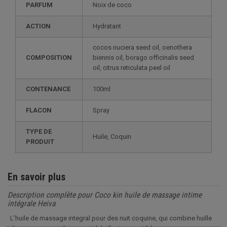
PARFUM
Noix de coco
ACTION
Hydratant
cocos nuciera seed oil, oenothera
COMPOSITION
biennis oil, borago officinalis seed
oil, citrus reticulata peel oil
CONTENANCE
100ml
FLACON
Spray
TYPE DE
Huile, Coquin
PRODUIT
En savoir plus
Description complète pour Coco kin huile de massage intime
intégrale Heiva
L’huile de massage integral pour des nuit coquine, qui combine huille