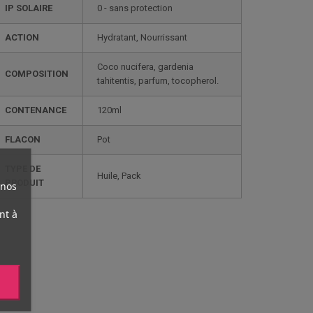
IP SOLAIRE
0 - sans protection
ACTION
Hydratant, Nourrissant
Coco nucifera, gardenia
COMPOSITION
tahitentis, parfum, tocopherol.
CONTENANCE
120ml
FLACON
Pot
TYPE DE
Huile, Pack
PRODUIT
 nos
nt à