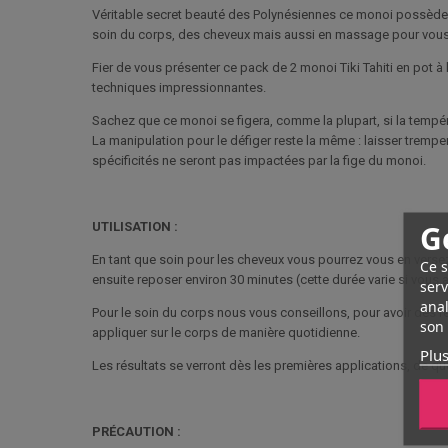
Véritable secret beauté des Polynésiennes ce monoi possède div
soin du corps, des cheveux mais aussi en massage pour vous 
Fier de vous présenter ce pack de 2 monoi Tiki Tahiti en pot à
techniques impressionnantes.
Sachez que ce monoi se figera, comme la plupart, si la temp
La manipulation pour le défiger reste la même : laisser trempe
spécificités ne seront pas impactées par la fige du monoi.
G
UTILISATION :
En tant que soin pour les cheveux vous pourrez vous en versez 
Ce s
ensuite reposer environ 30 minutes (cette durée varie si vou
serv
anal
Pour le soin du corps nous vous conseillons, pour avoir des r
son 
appliquer sur le corps de manière quotidienne.
Plus
Les résultats se verront dès les premières applications, de quoi
PRÉCAUTION :