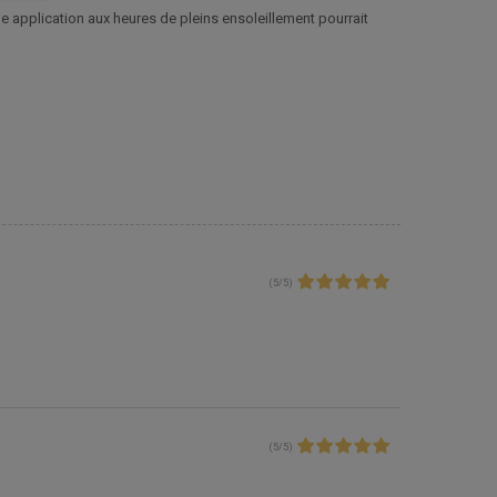
 application aux heures de pleins ensoleillement pourrait
(
5
/
5
)
(
5
/
5
)