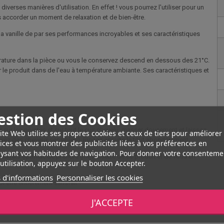
erses manières d'utilisation. En effet ! vous pourrez l'utiliser pour un
accorder un moment de relaxation et de bien-être.
 la vanille de par ses performances incroyables et ses caractéristiques
érature dans la pièce ou vous le conservez descend en dessous des 21°C.
r le produit dans de l'eau à température ambiante. Ses caractéristiques et
estion des Cookies
sur les pointes et sur tout le cuir chevelu, masser doucement et laissez
ite Web utilise ses propres cookies et ceux de tiers pour améliorer
s avez des cheveux sensibles). Rincez ensuite le tout abondamment.
ices et vous montrer des publicités liées à vos préférences en
ysant vos habitudes de navigation. Pour donner votre consenteme
ésultats optimal, de prendre une noisette de ce produit et de vous en
utilisation, appuyez sur le bouton Accepter.
 d'informations
Personnaliser les cookies
 être entièrement satisfait !
J'ACCEPTE