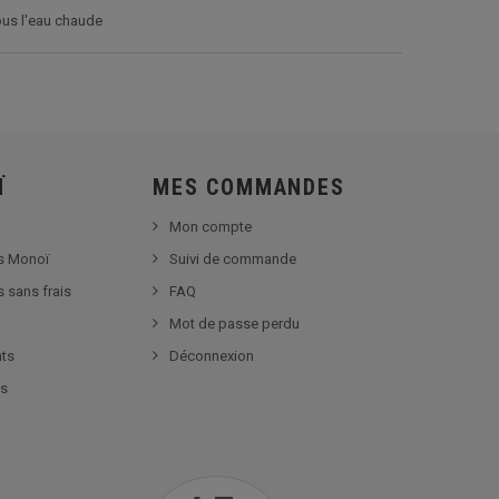
ous l'eau chaude
Ï
MES COMMANDES
Mon compte
s Monoï
Suivi de commande
s sans frais
FAQ
Mot de passe perdu
nts
Déconnexion
es