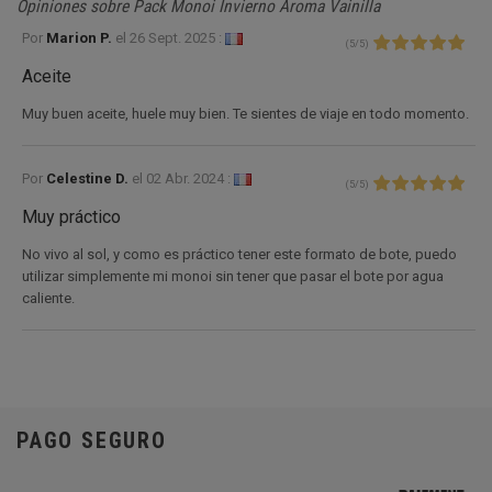
Opiniones sobre Pack Monoi Invierno Aroma Vainilla
Por
Marion P.
el
26 Sept. 2025 :
(
5
/
5
)
Aceite
Muy buen aceite, huele muy bien. Te sientes de viaje en todo momento.
Por
Celestine D.
el
02 Abr. 2024 :
(
5
/
5
)
Muy práctico
No vivo al sol, y como es práctico tener este formato de bote, puedo
utilizar simplemente mi monoi sin tener que pasar el bote por agua
caliente.
PAGO SEGURO