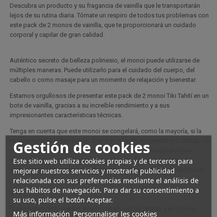
Descubra un producto y su fragancia de vainilla que le transportarán
lejos de su rutina diaria. Tómate un respiro de todos tus problemas con
este pack de 2 monos de vainilla, que te proporcionará un cuidado
corporal y capilar de gran calidad.
Auténtico secreto de belleza polinesio, el monoi puede utilizarse de
múltiples maneras. Puede utilizarlo para el cuidado del cuerpo, del
cabello o como masaje para un momento de relajación y bienestar.
Estamos orgullosos de presentar este pack de 2 monoi Tiki Tahití en un
bote de vainilla, gracias a su increíble rendimiento y a sus
impresionantes características técnicas.
Tenga en cuenta que este monoi se congelará, como la mayoría, si la
temperatura de la habitación donde lo guarda desciende por debajo de
Gestión de cookies
21°C. El procedimiento para descongelarlo sigue siendo el mismo:
Este sitio web utiliza cookies propias y de terceros para
sumergirlo en agua a temperatura ambiente. Sus características y
mejorar nuestros servicios y mostrarle publicidad
particularidades no se verán afectadas por la solidificación del monoi.
relacionada con sus preferencias mediante el análisis de
sus hábitos de navegación. Para dar su consentimiento a
USO :
su uso, pulse el botón Aceptar.
Como tratamiento capilar, puede verterlo en las puntas y en todo el
Más información
Personnaliser les cookies