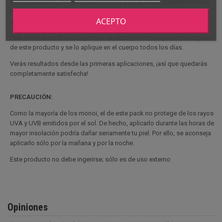
cuero cabelludo, masajear suavemente y dejar actuar durante unos 30
minutos (este tiempo puede variar si tiene el cabello sensible). Aclarar
ACEPTO
abundantemente después.
Para obtener resultados óptimos, le recomendamos que tome un poco
de este producto y se lo aplique en el cuerpo todos los días.
Verás resultados desde las primeras aplicaciones, ¡así que quedarás
completamente satisfecha!
PRECAUCIÓN:
Como la mayoría de los monoi, el de este pack no protege de los rayos
UVA y UVB emitidos por el sol. De hecho, aplicarlo durante las horas de
mayor insolación podría dañar seriamente tu piel. Por ello, se aconseja
aplicarlo sólo por la mañana y por la noche.
Este producto no debe ingerirse; sólo es de uso externo
Opiniones