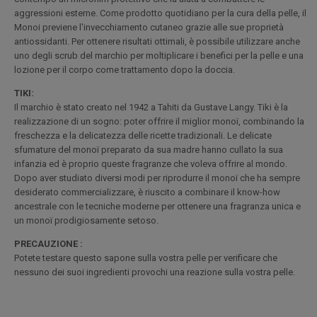
aggressioni esterne. Come prodotto quotidiano per la cura della pelle, il
Monoi previene l'invecchiamento cutaneo grazie alle sue proprietà
antiossidanti. Per ottenere risultati ottimali, è possibile utilizzare anche
uno degli scrub del marchio per moltiplicare i benefici per la pelle e una
lozione per il corpo come trattamento dopo la doccia.
TIKI:
Il marchio è stato creato nel 1942 a Tahiti da Gustave Langy. Tiki è la
realizzazione di un sogno: poter offrire il miglior monoï, combinando la
freschezza e la delicatezza delle ricette tradizionali. Le delicate
sfumature del monoï preparato da sua madre hanno cullato la sua
infanzia ed è proprio queste fragranze che voleva offrire al mondo.
Dopo aver studiato diversi modi per riprodurre il monoï che ha sempre
desiderato commercializzare, è riuscito a combinare il know-how
ancestrale con le tecniche moderne per ottenere una fragranza unica e
un monoï prodigiosamente setoso.
PRECAUZIONE :
Potete testare questo sapone sulla vostra pelle per verificare che
nessuno dei suoi ingredienti provochi una reazione sulla vostra pelle.