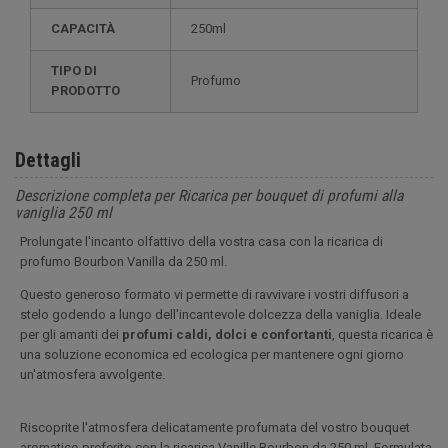
CAPACITÀ
250ml
TIPO DI
Profumo
PRODOTTO
Dettagli
Descrizione completa per Ricarica per bouquet di profumi alla
vaniglia 250 ml
Prolungate l'incanto olfattivo della vostra casa con la ricarica di
profumo Bourbon Vanilla da 250 ml.
Questo generoso formato vi permette di ravvivare i vostri diffusori a
stelo godendo a lungo dell'incantevole dolcezza della vaniglia. Ideale
per gli amanti dei
profumi caldi, dolci e confortanti
, questa ricarica è
una soluzione economica ed ecologica per mantenere ogni giorno
un'atmosfera avvolgente.
Riscoprite l'atmosfera delicatamente profumata del vostro bouquet
aromatico preferito con la ricarica Vanille Bourbon da 250 ml. Formulata