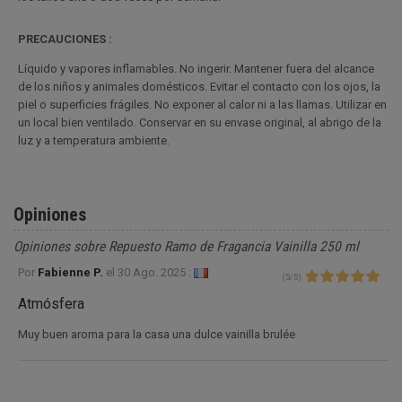
PRECAUCIONES :
Líquido y vapores inflamables. No ingerir. Mantener fuera del alcance
de los niños y animales domésticos. Evitar el contacto con los ojos, la
piel o superficies frágiles. No exponer al calor ni a las llamas. Utilizar en
un local bien ventilado. Conservar en su envase original, al abrigo de la
luz y a temperatura ambiente.
Opiniones
Opiniones sobre Repuesto Ramo de Fragancia Vainilla 250 ml
Por
Fabienne P.
el
30 Ago. 2025 :
(
5
/
5
)
Atmósfera
Muy buen aroma para la casa una dulce vainilla brulée