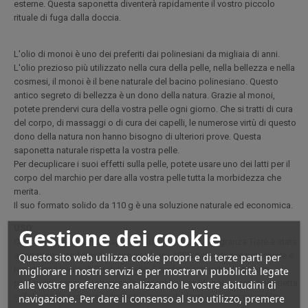
esterne. Questa saponetta diventerà rapidamente il vostro piccolo
rituale di fuga dalla doccia.
L'olio di monoi è uno dei preferiti dai polinesiani da migliaia di anni.
L'olio prezioso più utilizzato nella cura della pelle, nella bellezza e nella
cosmesi, il monoi è il bene naturale del bacino polinesiano. Questo
antico segreto di bellezza è un dono della natura. Grazie al monoi,
potete prendervi cura della vostra pelle ogni giorno. Che si tratti di cura
del corpo, di massaggi o di cura dei capelli, le numerose virtù di questo
dono della natura non hanno bisogno di ulteriori prove. Questa
saponetta naturale rispetta la vostra pelle.
Per decuplicare i suoi effetti sulla pelle, potete usare uno dei latti per il
corpo del marchio per dare alla vostra pelle tutta la morbidezza che
merita.
Il suo formato solido da 110 g è una soluzione naturale ed economica.
USO:
Gestione dei cookie
Cura del corpo: questa saponetta dalla deliziosa fragranza Tiaré è stata
appositamente formulata con una base 100% naturale per preservare e
Questo sito web utilizza cookie propri e di terze parti per
rispettare il livello di PH della pelle. È perfetto per pulire la pelle in
migliorare i nostri servizi e per mostrarvi pubblicità legate
profondità senza danneggiarla. Arricchita con Monoï, questa saponetta
alle vostre preferenze analizzando le vostre abitudini di
esfoliante ha proprietà idratanti e ammorbidenti e crea un microfilm
navigazione. Per dare il consenso al suo utilizzo, premere