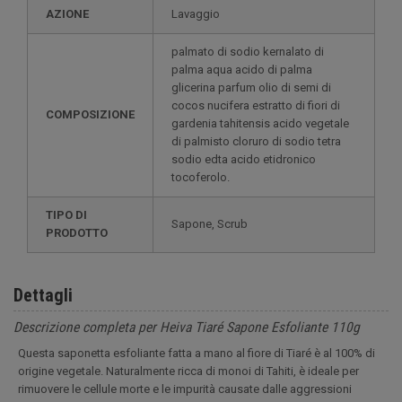
AZIONE
Lavaggio
palmato di sodio kernalato di
palma aqua acido di palma
glicerina parfum olio di semi di
cocos nucifera estratto di fiori di
COMPOSIZIONE
gardenia tahitensis acido vegetale
di palmisto cloruro di sodio tetra
sodio edta acido etidronico
tocoferolo.
TIPO DI
Sapone, Scrub
PRODOTTO
Dettagli
Descrizione completa per Heiva Tiaré Sapone Esfoliante 110g
Questa saponetta esfoliante fatta a mano al fiore di Tiaré è al 100% di
origine vegetale. Naturalmente ricca di monoi di Tahiti, è ideale per
rimuovere le cellule morte e le impurità causate dalle aggressioni