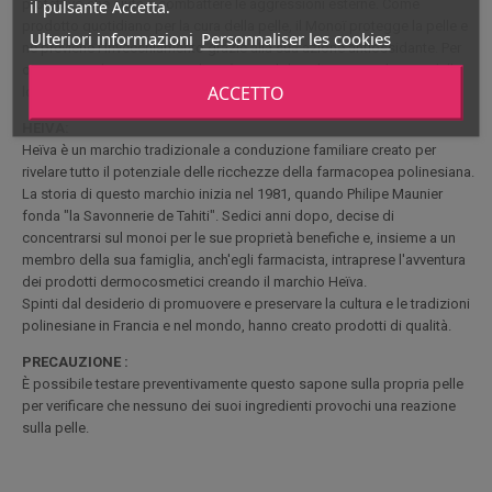
protettivo che aiuta a combattere le aggressioni esterne. Come
il pulsante Accetta.
prodotto quotidiano per la cura della pelle, il Monoï protegge la pelle e
Ulteriori informazioni
Personnaliser les cookies
ne previene l'invecchiamento grazie alla sua azione antiossidante. Per
ottenere risultati ancora migliori, è possibile utilizzare anche una delle
ACCETTO
lozioni per il corpo del marchio per moltiplicare i benefici per la pelle.
HEIVA:
Heïva è un marchio tradizionale a conduzione familiare creato per
rivelare tutto il potenziale delle ricchezze della farmacopea polinesiana.
La storia di questo marchio inizia nel 1981, quando Philipe Maunier
fonda "la Savonnerie de Tahiti". Sedici anni dopo, decise di
concentrarsi sul monoi per le sue proprietà benefiche e, insieme a un
membro della sua famiglia, anch'egli farmacista, intraprese l'avventura
dei prodotti dermocosmetici creando il marchio Heïva.
Spinti dal desiderio di promuovere e preservare la cultura e le tradizioni
polinesiane in Francia e nel mondo, hanno creato prodotti di qualità.
PRECAUZIONE :
È possibile testare preventivamente questo sapone sulla propria pelle
per verificare che nessuno dei suoi ingredienti provochi una reazione
sulla pelle.