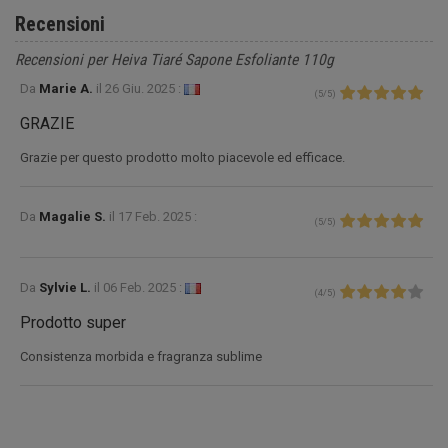
Recensioni
Recensioni per Heiva Tiaré Sapone Esfoliante 110g
Da
Marie A.
il
26 Giu. 2025 :
(
5
/
5
)
GRAZIE
Grazie per questo prodotto molto piacevole ed efficace.
Da
Magalie S.
il
17 Feb. 2025 :
(
5
/
5
)
Da
Sylvie L.
il
06 Feb. 2025 :
(
4
/
5
)
Prodotto super
Consistenza morbida e fragranza sublime