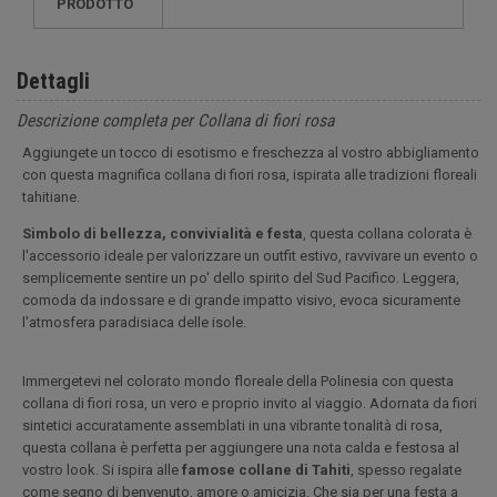
PRODOTTO
Dettagli
Descrizione completa per Collana di fiori rosa
Aggiungete un tocco di esotismo e freschezza al vostro abbigliamento
con questa magnifica collana di fiori rosa, ispirata alle tradizioni floreali
tahitiane.
Simbolo di bellezza, convivialità e festa
, questa collana colorata è
l'accessorio ideale per valorizzare un outfit estivo, ravvivare un evento o
semplicemente sentire un po' dello spirito del Sud Pacifico. Leggera,
comoda da indossare e di grande impatto visivo, evoca sicuramente
l'atmosfera paradisiaca delle isole.
Immergetevi nel colorato mondo floreale della Polinesia con questa
collana di fiori rosa, un vero e proprio invito al viaggio. Adornata da fiori
sintetici accuratamente assemblati in una vibrante tonalità di rosa,
questa collana è perfetta per aggiungere una nota calda e festosa al
vostro look. Si ispira alle
famose collane di Tahiti
, spesso regalate
come segno di benvenuto, amore o amicizia. Che sia per una festa a