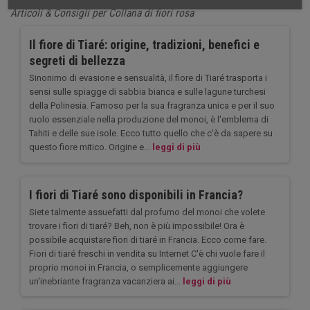
Articoli & Consigli per Collana di fiori rosa
Il fiore di Tiaré: origine, tradizioni, benefici e
segreti di bellezza
Sinonimo di evasione e sensualità, il fiore di Tiaré trasporta i
sensi sulle spiagge di sabbia bianca e sulle lagune turchesi
della Polinesia. Famoso per la sua fragranza unica e per il suo
ruolo essenziale nella produzione del monoi, è l'emblema di
Tahiti e delle sue isole. Ecco tutto quello che c'è da sapere su
questo fiore mitico. Origine e...
leggi di più
I fiori di Tiaré sono disponibili in Francia?
Siete talmente assuefatti dal profumo del monoi che volete
trovare i fiori di tiaré? Beh, non è più impossibile! Ora è
possibile acquistare fiori di tiaré in Francia. Ecco come fare.
Fiori di tiaré freschi in vendita su Internet C'è chi vuole fare il
proprio monoi in Francia, o semplicemente aggiungere
un'inebriante fragranza vacanziera ai...
leggi di più