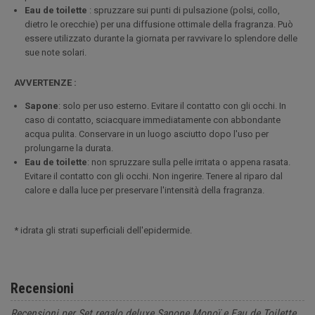
Eau de toilette
: spruzzare sui punti di pulsazione (polsi, collo,
dietro le orecchie) per una diffusione ottimale della fragranza. Può
essere utilizzato durante la giornata per ravvivare lo splendore delle
sue note solari.
AVVERTENZE :
Sapone
: solo per uso esterno. Evitare il contatto con gli occhi. In
caso di contatto, sciacquare immediatamente con abbondante
acqua pulita. Conservare in un luogo asciutto dopo l'uso per
prolungarne la durata.
Eau de toilette
: non spruzzare sulla pelle irritata o appena rasata.
Evitare il contatto con gli occhi. Non ingerire. Tenere al riparo dal
calore e dalla luce per preservare l'intensità della fragranza.
* idrata gli strati superficiali dell'epidermide.
Recensioni
Recensioni per Set regalo deluxe Sapone Monoï e Eau de Toilette