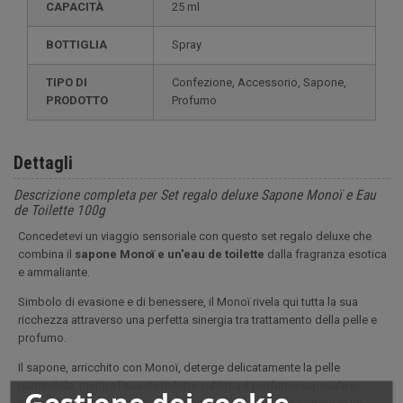
CAPACITÀ
25 ml
BOTTIGLIA
Spray
TIPO DI
Confezione, Accessorio, Sapone,
PRODOTTO
Profumo
Dettagli
Descrizione completa per Set regalo deluxe Sapone Monoï e Eau
de Toilette 100g
Concedetevi un viaggio sensoriale con questo set regalo deluxe che
combina il
sapone Monoï e un'eau de toilette
dalla fragranza esotica
e ammaliante.
Simbolo di evasione e di benessere, il Monoï rivela qui tutta la sua
ricchezza attraverso una perfetta sinergia tra trattamento della pelle e
profumo.
Il sapone, arricchito con Monoï, deterge delicatamente la pelle
nutrendola, mentre l'eau de toilette sublima il profumo sensuale e