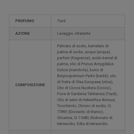
PROFUMO
Tiaré
AZIONE
Lavaggio, Idratante
Palmato di sodio, kemelato di
palma di sodio, acqua (acqua),
parfum (fragranza), acido kemel di
palma, olio di Prunus Amygdalus
Dulcis (mandorla), burro di
Butyrospermum Parkii (karité), olio
di frutta di Olea Europaea (oliva),
COMPOSIZIONE
Olio di Cocos Nucitera (Cocco),
Fiore di Gardenia Tahitensis (Tiaré),
Olio di semi di Helianthus Annuus,
Tocoferolo, Cloruro di sodio, Ci
77891 (Diossido di titanio),
Glicerina, Ci 11680, Etidronato di
tetrasodio, Edta di tetrasodio.