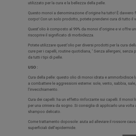
utilizzato per la cura e la bellezza della pelle.
Questo monoï a denominazione d'origine ha tutto! È davvero fac
corpo! Con un solo prodotto, potete prendervi cura di tutto il 
Quest'olio è composto al 99% da monoi d'origine e vi offre un
riscoprire il significato di morbidezza.
Potete utilizzare quest'olio per diversi prodotti per la cura dell
cure per i capelli, routine quotidiana, ' Senza allergeni, senz
da tutti i tipi di pelle.
USO :
Cura della pelle: questo olio di monoi idrata e ammorbidisce la 
a combattere le aggressioni esterne: sole, vento, sabbia, sale,
l'invecchiamento.
Cura dei capelli: ha un effetto rinforzante sui capelli. Il mono
per una criniera da sogno. Si consiglia di applicarlo una volta
shampoo delicato.
Come trattamento doposole: aiuta ad alleviare il rossore caus
superficiali dell'epidermide.