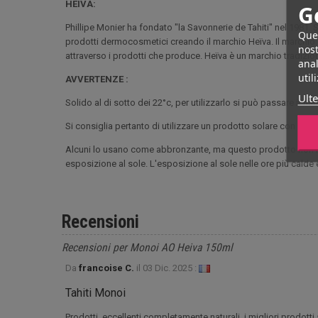
HEIVA:
G
Phillipe Monier ha fondato "la Savonnerie de Tahiti" nel 1981.
Ques
prodotti dermocosmetici creando il marchio Heïva. Il marchio s
nost
attraverso i prodotti che produce. Heïva è un marchio tradizion
anal
util
AVVERTENZE :
Ulte
Solido al di sotto dei 22°c, per utilizzarlo si può passare il fla
Si consiglia pertanto di utilizzare un prodotto solare con un fa
Alcuni lo usano come abbronzante, ma questo prodotto non ha fi
esposizione al sole. L'esposizione al sole nelle ore più calde 
Recensioni
Recensioni per Monoi AO Heiva 150ml
Da
francoise C.
il
03 Dic. 2025 :
Tahiti Monoi
Prodotti, eccellenti completamente naturali, i migliori prodotti a