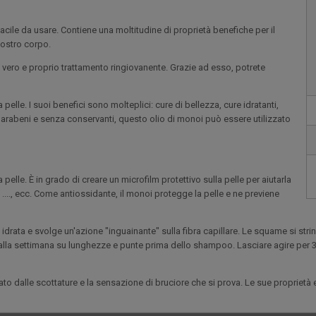
ile da usare. Contiene una moltitudine di proprietà benefiche per il
vostro corpo.
 vero e proprio trattamento ringiovanente. Grazie ad esso, potrete
a pelle. I suoi benefici sono molteplici: cure di bellezza, cure idratanti,
a parabeni e senza conservanti, questo olio di monoi può essere utilizzato
pelle. È in grado di creare un microfilm protettivo sulla pelle per aiutarla
 ...., ecc. Come antiossidante, il monoi protegge la pelle e ne previene
ï li idrata e svolge un'azione "inguainante" sulla fibra capillare. Le squame si s
 alla settimana su lunghezze e punte prima dello shampoo. Lasciare agire per 3 or
ato dalle scottature e la sensazione di bruciore che si prova. Le sue propriet