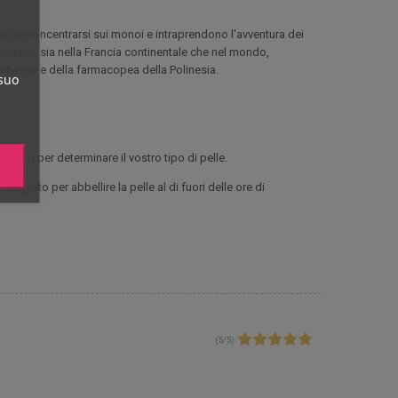
ono di concentrarsi sui monoi e intraprendono l'avventura dei
hitiane, sia nella Francia continentale che nel mondo,
icchezze e della farmacopea della Polinesia.
 suo
medico per determinare il vostro tipo di pelle.
liato per abbellire la pelle al di fuori delle ore di
(
5
/
5
)