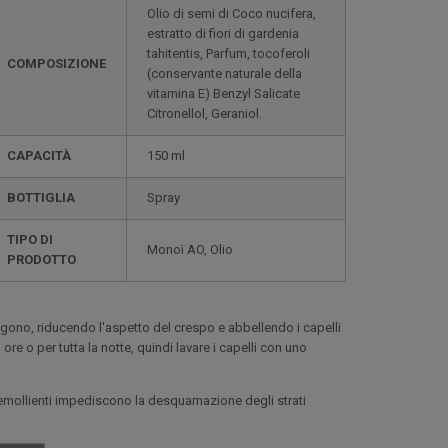
Olio di semi di Coco nucifera,
estratto di fiori di gardenia
tahitentis, Parfum, tocoferoli
COMPOSIZIONE
(conservante naturale della
vitamina E) Benzyl Salicate
Citronellol, Geraniol.
CAPACITÀ
150 ml
BOTTIGLIA
Spray
TIPO DI
Monoï AO, Olio
PRODOTTO
tringono, riducendo l'aspetto del crespo e abbellendo i capelli
e o per tutta la notte, quindi lavare i capelli con uno
à emollienti impediscono la desquamazione degli strati