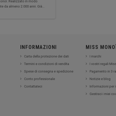
monoï. Realizzato in modo
ste da almeno 2.000 anni. Già...
INFORMAZIONI
MISS MONO
Carta della protezione dei dati
I marchi
Termini e condizioni di vendita
I vostri regali Mi
Spese di consegna e spedizione
Pagamento in 3 ra
Conto professionale
Notizie e blog
Contattateci
Informazioni per i 
Gestisci i miei co