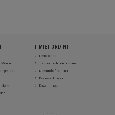
Ï
I MIEI ORDINI
Il mio conto
ss Monoï
Tracciamento dell'ordine
te gratuite
Domande frequenti
Password persa
clienti
Disconnessione
okie