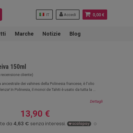
IT
Accedi
0,00 €
tti
Marche
Notizie
Blog
iva 150ml
 recensione cliente)
 ancestrale dei vahines della Polinesia francese, è l'olio
nza! In Polinesia, il monoï de Tahiti è usato da tutta la ...
Dettagli
13,90 €