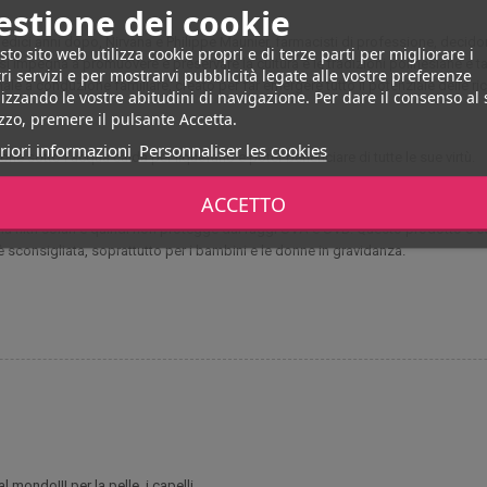
estione dei cookie
 Sedici anni dopo, Nirvana e Philippe Maunier, farmacisti di professione, decid
to sito web utilizza cookie propri e di terze parti per migliorare i
i impegna a promuovere e preservare la cultura e le tradizioni polinesiane e ta
ri servizi e per mostrarvi pubblicità legate alle vostre preferenze
ale a conduzione familiare, creato per far emergere tutto il potenziale delle r
izzando le vostre abitudini di navigazione. Per dare il consenso al
izzo, premere il pulsante Accetta.
riori informazioni
Personnaliser les cookies
cone sotto l'acqua calda per liquefarlo e poter beneficiare di tutte le sue virtù.
ttore di protezione adatto al proprio tipo di pelle. Potete anche consultare un 
ACCETTO
ltri solari e quindi non protegge dai raggi UVA e UVB. Questo prodotto è consig
è sconsigliata, soprattutto per i bambini e le donne in gravidanza.
l mondo!!! per la pelle, i capelli