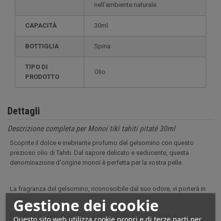
nell'ambiente naturale.
CAPACITÀ
30ml
BOTTIGLIA
Spina
TIPO DI
Olio
PRODOTTO
Dettagli
Descrizione completa per Monoi tiki tahiti pitaté 30ml
Scoprite il dolce e inebriante profumo del gelsomino con questo
prezioso olio di Tahiti. Dal sapore delicato e seducente, questa
denominazione d'origine monoï è perfetta per la vostra pelle.
La fragranza del gelsomino, riconoscibile dal suo odore, vi porterà in
viaggio.
Gestione dei cookie
Può essere usato sulla pelle o per i capelli, e ha una serie di
Questo sito web utilizza cookie propri e di terze parti per