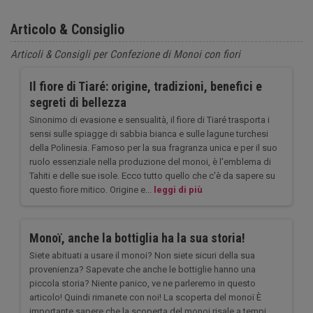
Articolo & Consiglio
Articoli & Consigli per Confezione di Monoi con fiori
Il fiore di Tiaré: origine, tradizioni, benefici e
segreti di bellezza
Sinonimo di evasione e sensualità, il fiore di Tiaré trasporta i
sensi sulle spiagge di sabbia bianca e sulle lagune turchesi
della Polinesia. Famoso per la sua fragranza unica e per il suo
ruolo essenziale nella produzione del monoi, è l'emblema di
Tahiti e delle sue isole. Ecco tutto quello che c'è da sapere su
questo fiore mitico. Origine e...
leggi di più
Monoï, anche la bottiglia ha la sua storia!
Siete abituati a usare il monoi? Non siete sicuri della sua
provenienza? Sapevate che anche le bottiglie hanno una
piccola storia? Niente panico, ve ne parleremo in questo
articolo! Quindi rimanete con noi! La scoperta del monoï È
importante sapere che la scoperta del monoi risale a tempi