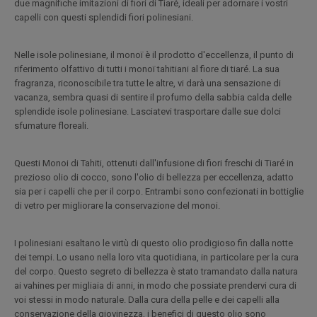
due magnifiche imitazioni di fiori di Tiaré, ideali per adornare i vostri
capelli con questi splendidi fiori polinesiani.
Nelle isole polinesiane, il monoï è il prodotto d'eccellenza, il punto di
riferimento olfattivo di tutti i monoï tahitiani al fiore di tiaré. La sua
fragranza, riconoscibile tra tutte le altre, vi darà una sensazione di
vacanza, sembra quasi di sentire il profumo della sabbia calda delle
splendide isole polinesiane. Lasciatevi trasportare dalle sue dolci
sfumature floreali.
Questi Monoi di Tahiti, ottenuti dall'infusione di fiori freschi di Tiaré in
prezioso olio di cocco, sono l'olio di bellezza per eccellenza, adatto
sia per i capelli che per il corpo. Entrambi sono confezionati in bottiglie
di vetro per migliorare la conservazione del monoi.
I polinesiani esaltano le virtù di questo olio prodigioso fin dalla notte
dei tempi. Lo usano nella loro vita quotidiana, in particolare per la cura
del corpo. Questo segreto di bellezza è stato tramandato dalla natura
ai vahines per migliaia di anni, in modo che possiate prendervi cura di
voi stessi in modo naturale. Dalla cura della pelle e dei capelli alla
conservazione della giovinezza, i benefici di questo olio sono