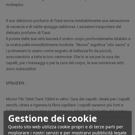
molteplici.
Il suo delizioso profumo di Tiaré evoca inevitabilmente una sensazione
di vacanza e di calde spiagge sabbiose. Lasciatevi trasportare dal
delicato profumo di Tiaré.
Il potere delle sue virtù lascerà il vostro corpo profondamente idratato e
la vostra pelle incredibilmente morbida. "Monoï" significa "olio sacro" e
i polinesiani lo usano come segreto di bellezza fin da piccoli,
associandolo a tutte le loro cerimonie. Che lo si usi per la cura dei
capelli, per i massaggi o per la cura del corpo, le sue numerose virtù
sono indiscutibili.
UTILIZZO :
Monoï Tiki Tahiti Tiaré 100ml in vetro: Cura dei capelli: ideale per i capelli
secchi, idrata e rigenera la fibra capillare. I capelli saranno più forti e
brillanti. Le sue squame si restringono, riducendo l'aspetto del crespo.
Gestione dei cookie
Per i capelli danneggiati, se ne consiglia l'uso una volta alla settimana. È
sufficiente applicare questo monoi sulle lunghezze e sulle punte
Questo sito web utilizza cookie propri e di terze parti per
asciutte per 30 minuti - 2 ore. Se necessario, fare uno shampoo per
migliorare i nostri servizi e per mostrarvi pubblicità legate