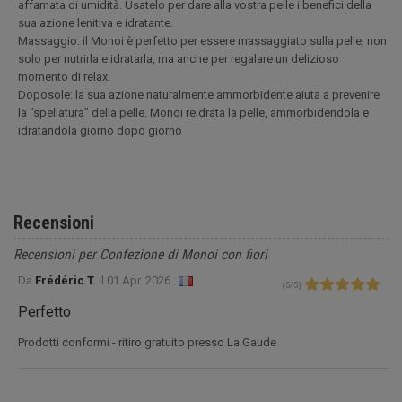
affamata di umidità. Usatelo per dare alla vostra pelle i benefici della
sua azione lenitiva e idratante.
Massaggio: il Monoi è perfetto per essere massaggiato sulla pelle, non
solo per nutrirla e idratarla, ma anche per regalare un delizioso
momento di relax.
Doposole: la sua azione naturalmente ammorbidente aiuta a prevenire
la "spellatura" della pelle. Monoi reidrata la pelle, ammorbidendola e
idratandola giorno dopo giorno
Recensioni
Recensioni per Confezione di Monoi con fiori
Da
Frédéric T.
il
01 Apr. 2026 :
(
5
/
5
)
Perfetto
Prodotti conformi - ritiro gratuito presso La Gaude