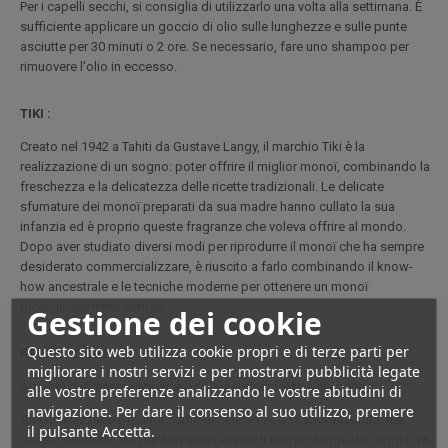
Per i capelli secchi, si consiglia di utilizzarlo una volta alla settimana. È
sufficiente applicare un goccio di olio sulle lunghezze e sulle punte
asciutte per 30 minuti o 2 ore. Se necessario, fare uno shampoo per
rimuovere l'olio in eccesso.
TIKI :
Creato nel 1942 a Tahiti da Gustave Langy, il marchio Tiki è la
realizzazione di un sogno: poter offrire il miglior monoï, combinando la
freschezza e la delicatezza delle ricette tradizionali. Le delicate
sfumature dei monoï preparati da sua madre hanno cullato la sua
infanzia ed è proprio queste fragranze che voleva offrire al mondo.
Dopo aver studiato diversi modi per riprodurre il monoï che ha sempre
desiderato commercializzare, è riuscito a farlo combinando il know-
how ancestrale e le tecniche moderne per ottenere un monoï
prodigiosamente setoso.
Gestione dei cookie
Questo sito web utilizza cookie propri e di terze parti per
PRECAUZIONE :
migliorare i nostri servizi e per mostrarvi pubblicità legate
Il monoï può essere applicato solo esternamente sulla pelle.
alle vostre preferenze analizzando le vostre abitudini di
navigazione. Per dare il consenso al suo utilizzo, premere
Alcuni utilizzano il monoï come acceleratore dell'abbronzatura, ma
il pulsante Accetta.
questo prodotto non ha filtri solari e quindi non protegge dai raggi UVA