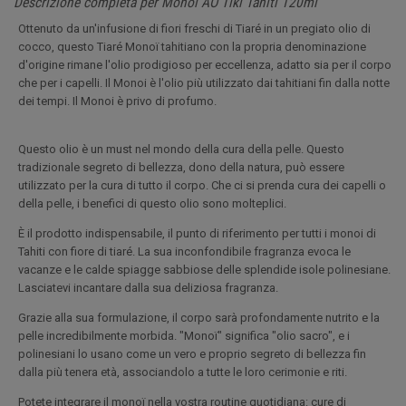
Descrizione completa per Monoi AO Tiki Tahiti 120ml
Ottenuto da un'infusione di fiori freschi di Tiaré in un pregiato olio di
cocco, questo Tiaré Monoï tahitiano con la propria denominazione
d'origine rimane l'olio prodigioso per eccellenza, adatto sia per il corpo
che per i capelli. Il Monoi è l'olio più utilizzato dai tahitiani fin dalla notte
dei tempi. Il Monoi è privo di profumo.
Questo olio è un must nel mondo della cura della pelle. Questo
tradizionale segreto di bellezza, dono della natura, può essere
utilizzato per la cura di tutto il corpo. Che ci si prenda cura dei capelli o
della pelle, i benefici di questo olio sono molteplici.
È il prodotto indispensabile, il punto di riferimento per tutti i monoi di
Tahiti con fiore di tiaré. La sua inconfondibile fragranza evoca le
vacanze e le calde spiagge sabbiose delle splendide isole polinesiane.
Lasciatevi incantare dalla sua deliziosa fragranza.
Grazie alla sua formulazione, il corpo sarà profondamente nutrito e la
pelle incredibilmente morbida. "Monoï" significa "olio sacro", e i
polinesiani lo usano come un vero e proprio segreto di bellezza fin
dalla più tenera età, associandolo a tutte le loro cerimonie e riti.
Potete integrare il monoï nella vostra routine quotidiana: cure di