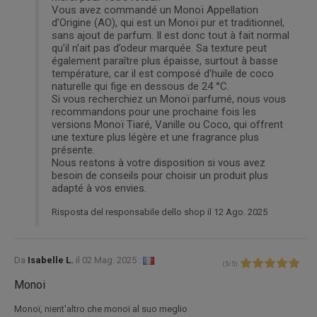
Vous avez commandé un Monoï Appellation
d’Origine (AO), qui est un Monoï pur et traditionnel,
sans ajout de parfum. Il est donc tout à fait normal
qu’il n’ait pas d’odeur marquée. Sa texture peut
également paraître plus épaisse, surtout à basse
température, car il est composé d’huile de coco
naturelle qui fige en dessous de 24 °C.
Si vous recherchiez un Monoï parfumé, nous vous
recommandons pour une prochaine fois les
versions Monoï Tiaré, Vanille ou Coco, qui offrent
une texture plus légère et une fragrance plus
présente.
Nous restons à votre disposition si vous avez
besoin de conseils pour choisir un produit plus
adapté à vos envies.
Risposta del responsabile dello shop il 12 Ago. 2025
Da
Isabelle L.
il
02 Mag. 2025 :
(
5
/
5
)
Monoi
Monoï, nient'altro che monoï al suo meglio