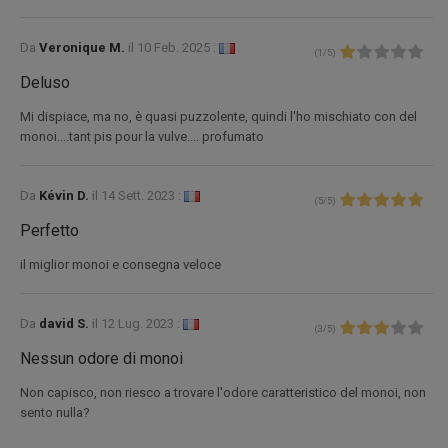
Da
Veronique M.
il
10 Feb. 2025 :
(
1
/
5
)
Deluso
Mi dispiace, ma no, è quasi puzzolente, quindi l'ho mischiato con del
monoi....tant pis pour la vulve.... profumato
Da
Kévin D.
il
14 Sett. 2023 :
(
5
/
5
)
Perfetto
il miglior monoi e consegna veloce
Da
david S.
il
12 Lug. 2023 :
(
3
/
5
)
Nessun odore di monoi
Non capisco, non riesco a trovare l'odore caratteristico del monoi, non
sento nulla?