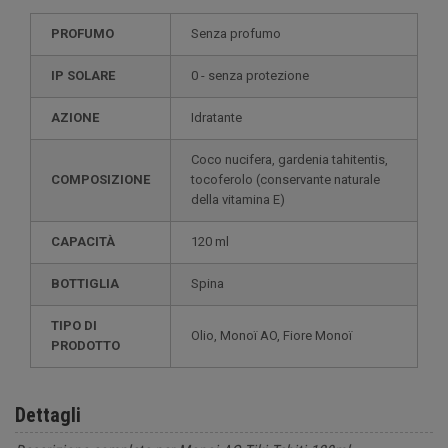
PROFUMO
Senza profumo
IP SOLARE
0 - senza protezione
AZIONE
Idratante
Coco nucifera, gardenia tahitentis,
COMPOSIZIONE
tocoferolo (conservante naturale
della vitamina E)
CAPACITÀ
120 ml
BOTTIGLIA
Spina
TIPO DI
Olio, Monoï AO, Fiore Monoï
PRODOTTO
Dettagli