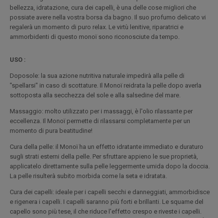
bellezza, idratazione, cura dei capelli, è una delle cose migliori che
possiate avere nella vostra borsa da bagno. Il suo profumo delicato vi
regalerà un momento di puro relax. Le virtù lenitive, riparatrici e
ammorbidenti di questo monoï sono riconosciute da tempo.
USO :
Doposole: la sua azione nutritiva naturale impedirà alla pelle di
"spellarsi" in caso di scottature. Il Monoï reidrata la pelle dopo averla
sottoposta alla secchezza del sole e alla salsedine del mare.
Massaggio: molto utilizzato per i massaggi, è l'olio rilassante per
eccellenza. Il Monoï permette di rilassarsi completamente per un
momento di pura beatitudine!
Cura della pelle: il Monoï ha un effetto idratante immediato e duraturo
sugli strati esterni della pelle. Per sfruttare appieno le sue proprietà,
applicatelo direttamente sulla pelle leggermente umida dopo la doccia.
La pelle risulterà subito morbida come la seta e idratata.
Cura dei capelli: ideale per i capelli secchi e danneggiati, ammorbidisce
e rigenera i capelli. I capelli saranno più forti e brillanti. Le squame del
capello sono più tese, il che riduce l'effetto crespo e riveste i capelli.