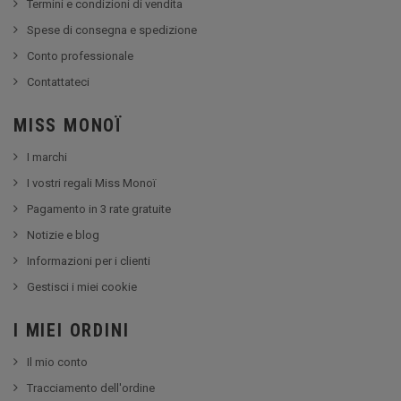
Termini e condizioni di vendita
Spese di consegna e spedizione
Conto professionale
Contattateci
MISS MONOÏ
I marchi
I vostri regali Miss Monoï
Pagamento in 3 rate gratuite
Notizie e blog
Informazioni per i clienti
Gestisci i miei cookie
I MIEI ORDINI
Il mio conto
Tracciamento dell'ordine