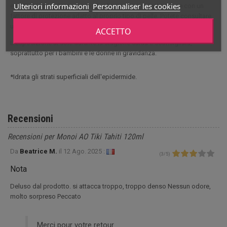
Ulteriori informazioni
Personnaliser les cookies
e UVB. Si consiglia pertanto di utilizzare un prodotto solare con un
fattore di protezione adatto al proprio tipo di pelle. Potete consultare
un medico per una diagnosi del vostro tipo di pelle.
ACCETTO
L'esposizione al sole durante la stagione calda è sconsigliata,
soprattutto per i bambini e le donne in gravidanza.
*Idrata gli strati superficiali dell'epidermide.
Recensioni
Recensioni per Monoi AO Tiki Tahiti 120ml
Da
Beatrice M.
il
12 Ago. 2025 :
(
3
/
5
)
Nota
Deluso dal prodotto. si attacca troppo, troppo denso Nessun odore,
molto sorpreso Peccato
Merci pour votre retour.