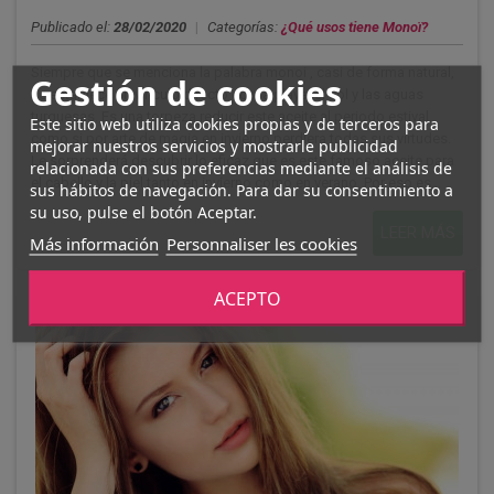
Publicado el:
28/02/2020
|
Categorías:
¿Qué usos tiene Monoï?
Siempre que se menciona la palabra monoi , casi de forma natural,
Gestión de cookies
se establece un vínculo directo con la playa, el sol y las aguas
turquesas. Es una torpeza reducir este aceite al periodo estival,
Este sitio web utiliza cookies propias y de terceros para
como si por arte de magia en invierno perdiera todas sus virtudes.
mejorar nuestros servicios y mostrarle publicidad
Le sorprenderá descubrir lo eficaz que es este famoso aceite para
relacionada con sus preferencias mediante el análisis de
el cabello y la piel tanto en invierno como en verano. Por eso es...
sus hábitos de navegación. Para dar su consentimiento a
su uso, pulse el botón Aceptar.
LEER MÁS
Más información
Personnaliser les cookies
ACEPTO