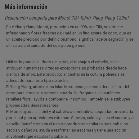
Más información
Descripción completa para Monoï Tiki Tahiti Ylang Ylang 120ml
Este Ylang Ylang Monoï, producido en un 99% por Tiki, se obtiene
infusionando flores frescas de Tiaré en un fino aceite de coco, que es
un aceite precioso por definición.monoï significa "aceite sagrado", y se
utiliza para el cuidado del cuerpo en general.
Utilizado para el cuidado de la piel, el masaje y el cabello, se le
atribuyen numerosas virtudes excepcionales probadas desde hace
cientos de años. Este producto ancestral en la cultura polinesia es
adecuado para todo tipo de pieles.
El Ylang Ylang, árbol de las islas Marquesas, se considera el filtro del
amor para atraer a la persona amada. Su fragancia, un auténtico
ramillete floral, ayuda a combatir el insomnio. También se le atribuyen
propiedades desestresantes.
El Monoï ayuda a la piel y al cabello a combatir la sequedad provocada
por el sol y las agresiones externas. Suaviza, calma y alisa el cuerpo y el
cabello. Beneficioso en el uso de productos capilares para cabellos
secos y dañados, ayuda a reafirmar las escamas y tiene una acción
envolvente que esculpe tu cabello.