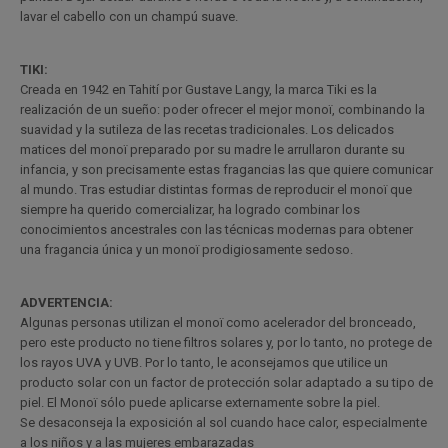
lavar el cabello con un champú suave.
TIKI:
Creada en 1942 en Tahití por Gustave Langy, la marca Tiki es la
realización de un sueño: poder ofrecer el mejor monoï, combinando la
suavidad y la sutileza de las recetas tradicionales. Los delicados
matices del monoï preparado por su madre le arrullaron durante su
infancia, y son precisamente estas fragancias las que quiere comunicar
al mundo. Tras estudiar distintas formas de reproducir el monoï que
siempre ha querido comercializar, ha logrado combinar los
conocimientos ancestrales con las técnicas modernas para obtener
una fragancia única y un monoï prodigiosamente sedoso.
ADVERTENCIA:
Algunas personas utilizan el monoï como acelerador del bronceado,
pero este producto no tiene filtros solares y, por lo tanto, no protege de
los rayos UVA y UVB. Por lo tanto, le aconsejamos que utilice un
producto solar con un factor de protección solar adaptado a su tipo de
piel. El Monoï sólo puede aplicarse externamente sobre la piel.
Se desaconseja la exposición al sol cuando hace calor, especialmente
a los niños y a las mujeres embarazadas