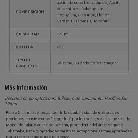
aceite de coco hidrogenado, Aceite
de semilla de Calophyllum
COMPOSICIÓN
inophyllum, Cera Alba, Flor de
Gardenia Tahitensis, Tocoferol.
CAPACIDAD
125 ml
BOTELLA
Olla
TIPO DE
Bálsamo, Cuidado de los tatuajes
PRODUCTO
Más información
Descripción completa para Bálsamo de Tamanu del Pacífico Sur
125ml
Este bálsamo es el resultado de la combinación de dos aceites
preciosos considerados "sagrados" por los polinesios. La mezcla de
Monoi de Tahití y aceite de Tamanu, procedente del árbol sagrado
Takamaka, tiene propiedades curativas excepcionales muy apreciadas
por las tribus indígenas del Pacífico.