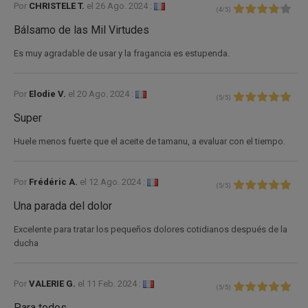
Por
CHRISTELE T.
el
26 Ago. 2024 :
(
4
/
5
)
Bálsamo de las Mil Virtudes
Es muy agradable de usar y la fragancia es estupenda.
Por
Elodie V.
el
20 Ago. 2024 :
(
5
/
5
)
Super
Huele menos fuerte que el aceite de tamanu, a evaluar con el tiempo.
Por
Frédéric A.
el
12 Ago. 2024 :
(
5
/
5
)
Una parada del dolor
Excelente para tratar los pequeños dolores cotidianos después de la
ducha
Por
VALERIE G.
el
11 Feb. 2024 :
(
5
/
5
)
Para todos