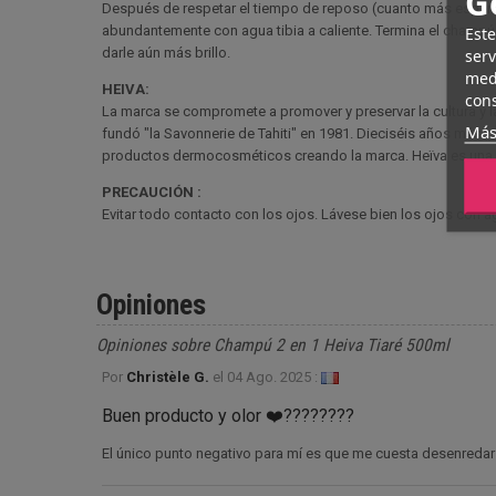
G
Después de respetar el tiempo de reposo (cuanto más espere,
abundantemente con agua tibia a caliente. Termina el champú co
Este
darle aún más brillo.
serv
medi
HEIVA:
cons
La marca se compromete a promover y preservar la cultura y la
Más
fundó "la Savonnerie de Tahiti" en 1981. Dieciséis años más t
productos dermocosméticos creando la marca. Heïva es una marc
PRECAUCIÓN :
Evitar todo contacto con los ojos. Lávese bien los ojos con 
Opiniones
Opiniones sobre Champú 2 en 1 Heiva Tiaré 500ml
Por
Christèle G.
el
04 Ago. 2025 :
Buen producto y olor ❤️????????
El único punto negativo para mí es que me cuesta desenredar 