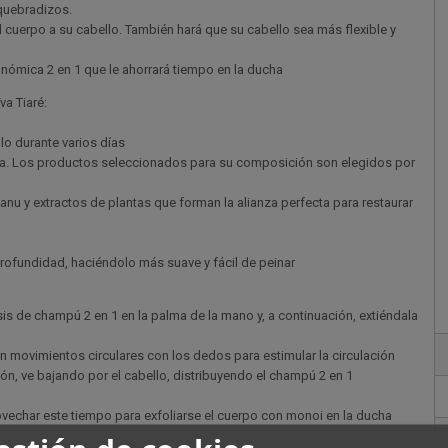
 quebradizos.
l cuerpo a su cabello. También hará que su cabello sea más flexible y
onómica 2 en 1 que le ahorrará tiempo en la ducha
va Tiaré:
lo durante varios días
ia. Los productos seleccionados para su composición son elegidos por
nu y extractos de plantas que forman la alianza perfecta para restaurar
 profundidad, haciéndolo más suave y fácil de peinar
 de champú 2 en 1 en la palma de la mano y, a continuación, extiéndala
movimientos circulares con los dedos para estimular la circulación
ión, ve bajando por el cabello, distribuyendo el champú 2 en 1
vechar este tiempo para exfoliarse el cuerpo con monoi en la ducha