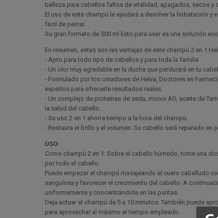
belleza para cabellos faltos de vitalidad, apagados, secos y
El uso de este champú le ayudará a devolver la hidratación y e
fácil de peinar.
Su gran formato de 500 ml listo para usar es una solución ec
En resumen, estas son las ventajas de este champú 2 en 1 Heï
- Apto para todo tipo de cabellos y para toda la familia
- Un olor muy agradable en la ducha que perdurará en tu cabel
- Formulado por los creadores de Heïva, Doctores en Farmac
expertos para ofrecerte resultados reales.
- Un complejo de proteínas de seda, monoi AO, aceite de Tama
la salud del cabello.
- Su uso 2 en 1 ahorra tiempo a la hora del champú.
- Restaura el brillo y el volumen. Su cabello será reparado en
USO:
Como champú 2 en 1: Sobre el cabello húmedo, tome una dosis
por todo el cabello.
Puede empezar el champú masajeando el cuero cabelludo con 
sanguínea y favorecer el crecimiento del cabello. A continuac
uniformemente y concentrándote en las puntas.
Deja actuar el champú de 5 a 10 minutos. También puede apro
para aprovechar al máximo el tiempo empleado.