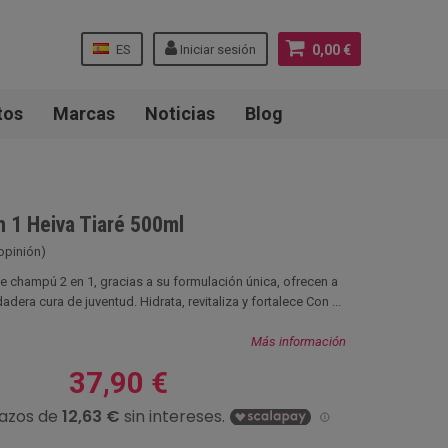
ES
Iniciar sesión
0,00 €
tos
Marcas
Noticias
Blog
 1 Heiva Tiaré 500ml
 opinión)
te champú 2 en 1, gracias a su formulación única, ofrecen a
adera cura de juventud. Hidrata, revitaliza y fortalece Con ...
Más información
37,90 €