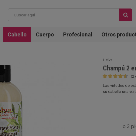
Cabello
Cuerpo
Profesional
Otros produc
Heïva
Champú 2 en
(2
Las virtudes de es
su cabello una verd