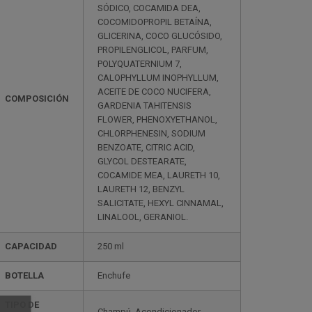
SÓDICO, COCAMIDA DEA,
COCOMIDOPROPIL BETAÍNA,
GLICERINA, COCO GLUCÓSIDO,
PROPILENGLICOL, PARFUM,
POLYQUATERNIUM 7,
CALOPHYLLUM INOPHYLLUM,
ACEITE DE COCO NUCIFERA,
COMPOSICIÓN
GARDENIA TAHITENSIS
FLOWER, PHENOXYETHANOL,
CHLORPHENESIN, SODIUM
BENZOATE, CITRIC ACID,
GLYCOL DESTEARATE,
COCAMIDE MEA, LAURETH 10,
LAURETH 12, BENZYL
SALICITATE, HEXYL CINNAMAL,
LINALOOL, GERANIOL.
CAPACIDAD
250 ml
BOTELLA
Enchufe
TIPO DE
Champú, Acondicionador