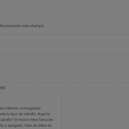
. Recomiendo este champú
0ml
cias a Monoi, conseguirás
ea tu tipo de cabello. Aquí te
abello? El monoi tiene fama de
ñado o apagado. Esto se debe en