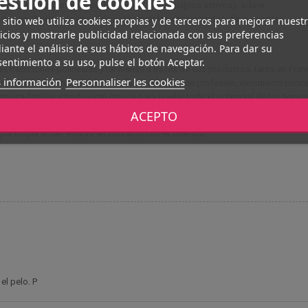
estión de cookies
 más profundamente podrán actuar los principios activos), aclare
n un chorrito de agua fría para cerrar las escamas de la fibra capilar y
 sitio web utiliza cookies propias y de terceros para mejorar nuest
icios y mostrarle publicidad relacionada con sus preferencias
ante el análisis de sus hábitos de navegación. Para dar su
entimiento a su uso, pulse el botón Aceptar.
s tradiciones polinesias y tahitianas a través de sus productos, tanto en Fran
 información
Personnaliser les cookies
arde, Nirvana y Philippe Maunier, farmacéuticos de profesión, decidieron conc
a familiar y tradicional creada para revelar todo el potencial de las riqueza
ACEPTO
agua limpia si han estado en contacto con el champú.
el pelo. P