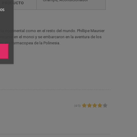
PRODUCTO
ros
cia continental como en el resto del mundo. Phillipe Maunier
entrarse en el monoi y se embarcaron en la aventura de los
s y la farmacopea de la Polinesia.
(
4
/
5
)