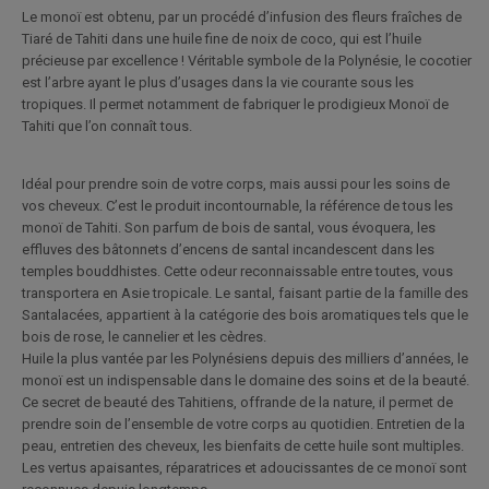
Le monoï est obtenu, par un procédé d’infusion des fleurs fraîches de
Tiaré de Tahiti dans une huile fine de noix de coco, qui est l’huile
précieuse par excellence ! Véritable symbole de la Polynésie, le cocotier
est l’arbre ayant le plus d’usages dans la vie courante sous les
tropiques. Il permet notamment de fabriquer le prodigieux Monoï de
Tahiti que l’on connaît tous.
Idéal pour prendre soin de votre corps, mais aussi pour les soins de
vos cheveux. C’est le produit incontournable, la référence de tous les
monoï de Tahiti. Son parfum de bois de santal, vous évoquera, les
effluves des bâtonnets d’encens de santal incandescent dans les
temples bouddhistes. Cette odeur reconnaissable entre toutes, vous
transportera en Asie tropicale. Le santal, faisant partie de la famille des
Santalacées, appartient à la catégorie des bois aromatiques tels que le
bois de rose, le cannelier et les cèdres.
Huile la plus vantée par les Polynésiens depuis des milliers d’années, le
monoï est un indispensable dans le domaine des soins et de la beauté.
Ce secret de beauté des Tahitiens, offrande de la nature, il permet de
prendre soin de l’ensemble de votre corps au quotidien. Entretien de la
peau, entretien des cheveux, les bienfaits de cette huile sont multiples.
Les vertus apaisantes, réparatrices et adoucissantes de ce monoï sont