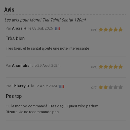
Avis
Les avis pour Monoï Tiki Tahiti Santal 120ml
Par
Alicia H.
le
08 Juil. 2026 :
(
5
/
5
)
Très bien
Très bien, et le santal ajoute une note intéressante
Par
Anamalia I.
le
29 Aout 2024 :
(
5
/
5
)
Par
Thierry B.
le
12 Aout 2024 :
(
2
/
5
)
Pas top
Huile monoo commandé. Très déçu. Quasi zéro parfum.
Bizarre. Je ne recommande pas