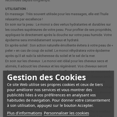
reconnues depuis longtemps.
UTILISATION :
En massage : Très souvent utilisée pour les massages, elle est l’huile
relaxante par excellence !
En soin sur la peau : Le monoï a des vertus hydratantes et durables sur
les couches supérieures de votre peau. Pour profiter de ses propriétés,
appliquez-le directement après la douche sur votre peau humide. Votre
épiderme sera immédiatement soyeux et hydraté.
En après-soleil : Son action naturelle émolliente évitera à votre peau de «
peler » en cas de coup de soleil. Le monoï réhydratera votre épiderme
après qu’il ait subi la sécheresse du soleil et le sel de la mer.
En soin sur les cheveux : Le monoï est idéal pour les cheveux secs et
abimés, Il adoucit les cheveux et les régénèrent. Vos cheveux seront
plus vigoureux et plus brillants. Les écailles des cheveux se resserrent
Gestion des Cookies
ce qui réduit les frisottis et gaine votre chevelure. Sur les cheveux secs,
nous vous préconisons une utilisation hebdomadaire. Il vous suffit
Ce site Web utilise ses propres cookies et ceux de tiers
d’appliquer une noisette d’huile sur les longueurs et les pointes sèches
pour améliorer nos services et vous montrer des
de 30 minutes à 2 heures. Si besoin, faites un shampoing pour éliminer
publicités liées à vos préférences en analysant vos
l’excédent d’huile.
habitudes de navigation. Pour donner votre consentement
à son utilisation, appuyez sur le bouton Accepter.
TIKI :
La marque Tiki est la concrétisation d’un rêve : Pouvoir offrir le meilleur
Plus d'informations
Personnaliser les cookies
monoï entre fraicheur et subtilité des recettes traditionnelles. Les