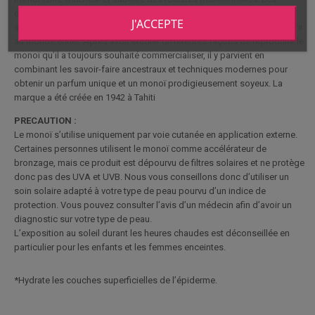
délicates nuances délicates du monoï préparé par sa mère ont bercés
J'ACCEPTE
son enfance et c’est précisément ces fragrances qu’ils a souhaité offrir
au monde entier. Après avoir étudier différentes façons de reproduire le
monoï qu’il a toujours souhaité commercialiser, il y parvient en
combinant les savoir-faire ancestraux et techniques modernes pour
obtenir un parfum unique et un monoï prodigieusement soyeux. La
marque a été créée en 1942 à Tahiti
PRECAUTION :
Le monoï s’utilise uniquement par voie cutanée en application externe.
Certaines personnes utilisent le monoï comme accélérateur de
bronzage, mais ce produit est dépourvu de filtres solaires et ne protège
donc pas des UVA et UVB. Nous vous conseillons donc d’utiliser un
soin solaire adapté à votre type de peau pourvu d’un indice de
protection. Vous pouvez consulter l’avis d’un médecin afin d’avoir un
diagnostic sur votre type de peau.
L’exposition au soleil durant les heures chaudes est déconseillée en
particulier pour les enfants et les femmes enceintes.
*Hydrate les couches superficielles de l’épiderme.