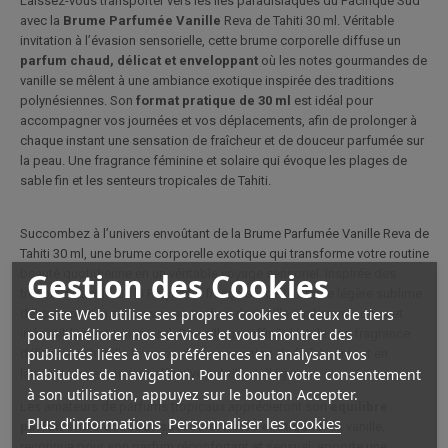
Laissez-vous transporter vers les îles paradisiaques du Pacifique Sud
avec la
Brume Parfumée Vanille
Reva de Tahiti 30 ml. Véritable
invitation à l’évasion sensorielle, cette brume corporelle diffuse un
parfum chaud, délicat et enveloppant
où les notes gourmandes de
vanille se mêlent à une ambiance exotique inspirée des traditions
polynésiennes. Son
format pratique de 30 ml
est idéal pour
accompagner vos journées et vos déplacements, afin de prolonger à
chaque instant une sensation de fraîcheur et de douceur parfumée sur
la peau. Une fragrance féminine et solaire qui évoque les plages de
sable fin et les senteurs tropicales de Tahiti.
Succombez à l’univers envoûtant de la Brume Parfumée Vanille Reva de
Tahiti 30 ml, une brume corporelle exotique qui transforme votre routine
Gestion des Cookies
beauté quotidienne en un véritable voyage sensoriel. Inspirée des
trésors olfactifs de la Polynésie française, cette brume légère sublime
Ce site Web utilise ses propres cookies et ceux de tiers
délicatement la peau avec un parfum de vanille chaleureux, doux et
pour améliorer nos services et vous montrer des
irrésistiblement gourmand. Son sillage raffiné dévoile une fragrance
publicités liées à vos préférences en analysant vos
délicate qui habille le corps d’une sensation de fraîcheur tout en
habitudes de navigation. Pour donner votre consentement
laissant une empreinte olfactive subtile et élégante.
à son utilisation, appuyez sur le bouton Accepter.
Les amateurs de parfums tropicaux apprécieront son
équilibre
Plus d'informations
Personnaliser les cookies
parfait entre douceur sucrée et notes exotiques
. La vanille,
reconnue pour son parfum réconfortant et sensuel, apporte une