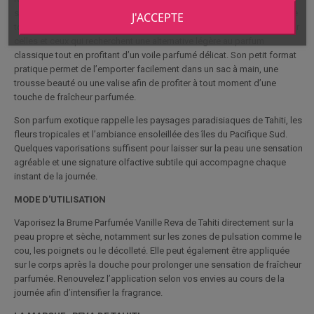
sensation de bien-être immédiate et crée une atmosphère chaleureuse
J'ACCEPTE
tout au long de la journée. Cette brume parfumée corps est idéale pour
celles et ceux qui recherchent une alternative légère au parfum
classique tout en profitant d’un voile parfumé délicat. Son petit format
pratique permet de l’emporter facilement dans un sac à main, une
trousse beauté ou une valise afin de profiter à tout moment d’une
touche de fraîcheur parfumée.
Son parfum exotique rappelle les paysages paradisiaques de Tahiti, les
fleurs tropicales et l’ambiance ensoleillée des îles du Pacifique Sud.
Quelques vaporisations suffisent pour laisser sur la peau une sensation
agréable et une signature olfactive subtile qui accompagne chaque
instant de la journée.
MODE D'UTILISATION
Vaporisez la Brume Parfumée Vanille Reva de Tahiti directement sur la
peau propre et sèche, notamment sur les zones de pulsation comme le
cou, les poignets ou le décolleté. Elle peut également être appliquée
sur le corps après la douche pour prolonger une sensation de fraîcheur
parfumée. Renouvelez l’application selon vos envies au cours de la
journée afin d’intensifier la fragrance.