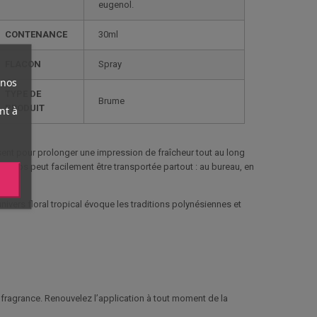
eugenol.
CONTENANCE
30ml
FLACON
Spray
 nos
TYPE DE
Brume
PRODUIT
nt à
sent pour prolonger une impression de fraîcheur tout au long
corps peut facilement être transportée partout : au bureau, en
vers floral tropical évoque les traditions polynésiennes et
a fragrance. Renouvelez l’application à tout moment de la