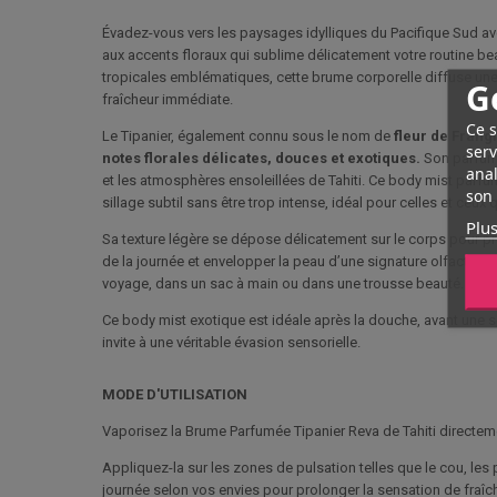
Évadez-vous vers les paysages idylliques du Pacifique Sud av
aux accents floraux qui sublime délicatement votre routine be
tropicales emblématiques, cette brume corporelle diffuse une 
G
fraîcheur immédiate.
Ce s
Le Tipanier, également connu sous le nom de
fleur de Frang
serv
notes florales délicates, douces et exotiques.
Son parfum 
anal
et les atmosphères ensoleillées de Tahiti. Ce body mist parfu
son 
sillage subtil sans être trop intense, idéal pour celles et ceux
Plus
Sa texture légère se dépose délicatement sur le corps pour p
de la journée et envelopper la peau d’une signature olfactive
voyage, dans un sac à main ou dans une trousse beauté.
Ce body mist exotique est idéale après la douche, avant une s
invite à une véritable évasion sensorielle.
MODE D'UTILISATION
Vaporisez la Brume Parfumée Tipanier Reva de Tahiti directem
Appliquez-la sur les zones de pulsation telles que le cou, les
journée selon vos envies pour prolonger la sensation de fraî