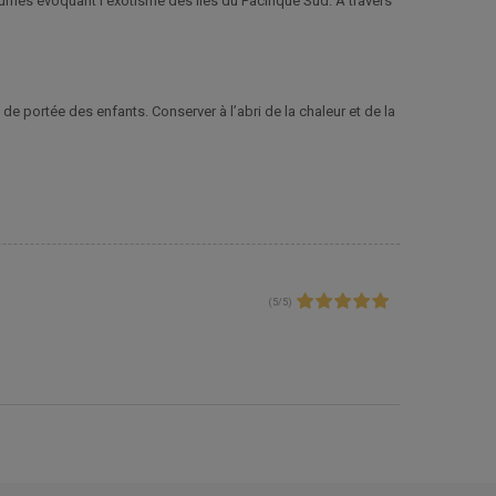
fumés évoquant l’exotisme des îles du Pacifique Sud. À travers
de portée des enfants. Conserver à l’abri de la chaleur et de la
(
5
/
5
)