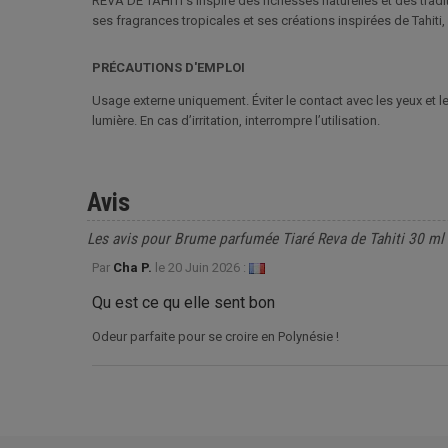
REVA DE TAHITI s’inspire des richesses naturelles et des trad
ses fragrances tropicales et ses créations inspirées de Tahiti,
PRÉCAUTIONS D'EMPLOI
Usage externe uniquement. Éviter le contact avec les yeux et le
lumière. En cas d’irritation, interrompre l’utilisation.
Avis
Les avis pour Brume parfumée Tiaré Reva de Tahiti 30 ml
Par
Cha P.
le
20 Juin 2026 :
Qu est ce qu elle sent bon
Odeur parfaite pour se croire en Polynésie !