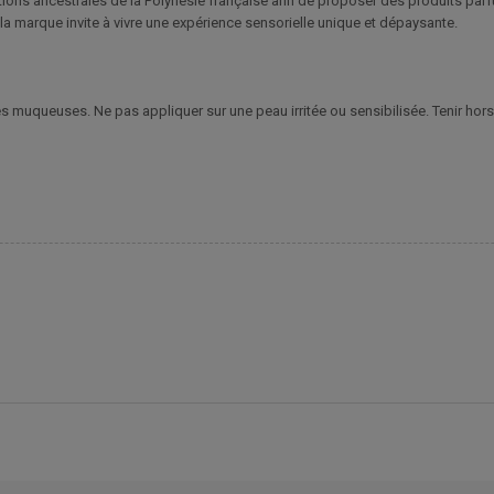
itions ancestrales de la Polynésie française afin de proposer des produits par
 la marque invite à vivre une expérience sensorielle unique et dépaysante.
s muqueuses. Ne pas appliquer sur une peau irritée ou sensibilisée. Tenir hors 