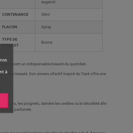
eugenol.
CONTENANCE
30ml
FLACON
Spray
TYPE DE
Brume
PRODUIT
 nos
nt rapidement un indispensable beauté du quotidien.
nt à
routine beauté. Son univers olfactif inspiré du Tiaré offre une
le cou, les poignets, derrière les oreilles ou le décolleté afin
fraîcheur parfumée.