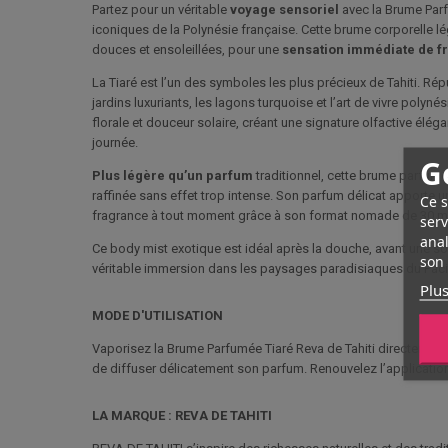
Partez pour un véritable
voyage sensoriel
avec la Brume Parf
iconiques de la Polynésie française. Cette brume corporelle lé
douces et ensoleillées, pour une
sensation immédiate de fr
La Tiaré est l’un des symboles les plus précieux de Tahiti. R
jardins luxuriants, les lagons turquoise et l’art de vivre polyné
florale et douceur solaire, créant une signature olfactive é
journée.
G
Plus légère qu’un parfum
traditionnel, cette brume parfumé
raffinée sans effet trop intense. Son parfum délicat apporte u
Ce s
fragrance à tout moment grâce à son format nomade de 30 m
serv
anal
Ce body mist exotique est idéal après la douche, avant une sor
son 
véritable immersion dans les paysages paradisiaques du Pacif
Plus
MODE D'UTILISATION
Vaporisez la Brume Parfumée Tiaré Reva de Tahiti directement su
de diffuser délicatement son parfum. Renouvelez l’application
LA MARQUE : REVA DE TAHITI