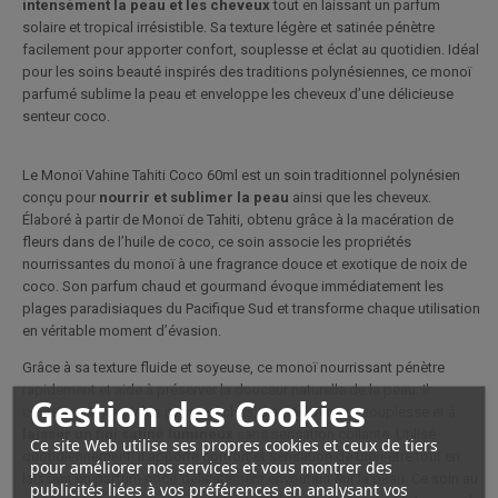
intensément la peau et les cheveux
tout en laissant un parfum
solaire et tropical irrésistible. Sa texture légère et satinée pénètre
facilement pour apporter confort, souplesse et éclat au quotidien. Idéal
pour les soins beauté inspirés des traditions polynésiennes, ce monoï
parfumé sublime la peau et enveloppe les cheveux d’une délicieuse
senteur coco.
Le Monoï Vahine Tahiti Coco 60ml est un soin traditionnel polynésien
conçu pour
nourrir et sublimer la peau
ainsi que les cheveux.
Élaboré à partir de Monoï de Tahiti, obtenu grâce à la macération de
fleurs dans de l’huile de coco, ce soin associe les propriétés
nourrissantes du monoï à une fragrance douce et exotique de noix de
coco. Son parfum chaud et gourmand évoque immédiatement les
plages paradisiaques du Pacifique Sud et transforme chaque utilisation
en véritable moment d’évasion.
Grâce à sa texture fluide et soyeuse, ce monoï nourrissant pénètre
rapidement et aide à préserver la douceur naturelle de la peau. Il
Gestion des Cookies
contribue à nourrir les peaux sèches, à améliorer leur souplesse et à
laisser un fini satiné lumineux
sans sensation collante. Utilisé
Ce site Web utilise ses propres cookies et ceux de tiers
quotidiennement, il apporte confort et sensation de bien-être tout en
pour améliorer nos services et vous montrer des
laissant un parfum coco délicatement envoûtant sur la peau. Ce soin au
publicités liées à vos préférences en analysant vos