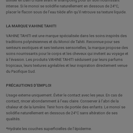
utiliser en bain d’huile avant le shampoing pour un soin nourrissant
intense. Si le monoï se solidifie naturellement en dessous de 24°C,
placer le flacon sous de l’eau tiède afin qu’il retrouve sa texture liquide.
LA MARQUE VAHINE TAHITI
VAHINE TAHITI est une marque spécialisée dans les soins inspirés des
traditions polynésiennes et du Monoï de Tahiti. Reconnue pour ses
senteurs exotiques et ses textures sensorielles, la marque propose des
soins nourrissants pour le corps et les cheveux qui invitent au voyage et
à l’évasion. Les produits VAHINE TAHITI séduisent par leurs parfums
tropicaux, leurs textures agréables et leur inspiration directement venue
du Pacifique Sud.
PRÉCAUTIONS D’EMPLOI
Usage externe uniquement. Éviter le contact avec les yeux. En cas de
contact, rincer abondamment à l’eau claire. Conserver à l’abri de la
chaleur et de la lumière. Tenir hors de portée des enfants. Le monoï se
solidifie naturellement en dessous de 24°C sans altération de ses
qualités.
*Hydrate les couches superficielles de l’épiderme.