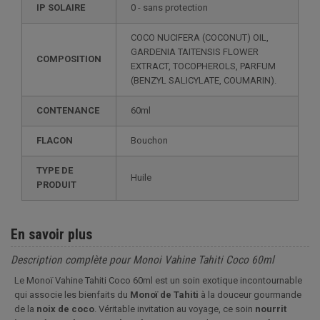
IP SOLAIRE
0 - sans protection
COCO NUCIFERA (COCONUT) OIL,
GARDENIA TAITENSIS FLOWER
COMPOSITION
EXTRACT, TOCOPHEROLS, PARFUM
(BENZYL SALICYLATE, COUMARIN).
CONTENANCE
60ml
FLACON
Bouchon
TYPE DE
Huile
PRODUIT
En savoir plus
Description complète pour Monoi Vahine Tahiti Coco 60ml
Le Monoï Vahine Tahiti Coco 60ml est un soin exotique incontournable
qui associe les bienfaits du
Monoï de Tahiti
à la douceur gourmande
de la
noix de coco
. Véritable invitation au voyage, ce soin
nourrit