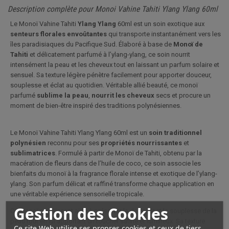
Description complète pour Monoi Vahine Tahiti Ylang Ylang 60ml
Le Monoï Vahine Tahiti
Ylang Ylang
60ml est un soin exotique aux
senteurs florales envoûtantes
qui transporte instantanément vers les
îles paradisiaques du Pacifique Sud. Élaboré à base de
Monoï de
Tahiti
et délicatement parfumé à l’ylang-ylang, ce soin nourrit
intensément la peau et les cheveux tout en laissant un parfum solaire et
sensuel. Sa texture légère pénètre facilement pour apporter douceur,
souplesse et éclat au quotidien. Véritable allié beauté, ce monoï
parfumé
sublime la peau
,
nourrit les cheveux
secs et procure un
moment de bien-être inspiré des traditions polynésiennes.
Le Monoï Vahine Tahiti Ylang Ylang 60ml est un
soin traditionnel
polynésien
reconnu pour ses
propriétés nourrissantes
et
sublimatrices
. Formulé à partir de Monoï de Tahiti, obtenu par la
macération de fleurs dans de l’huile de coco, ce soin associe les
bienfaits du monoï à la fragrance florale intense et exotique de l’ylang-
ylang. Son parfum délicat et raffiné transforme chaque application en
une véritable expérience sensorielle tropicale.
Gestion des Cookies
Ce monoï nourrissant aide à préserver la douceur et la souplesse de la
peau tout en lui apportant un toucher satiné et lumineux. Sa texture
Ce site Web utilise ses propres cookies et ceux de tiers